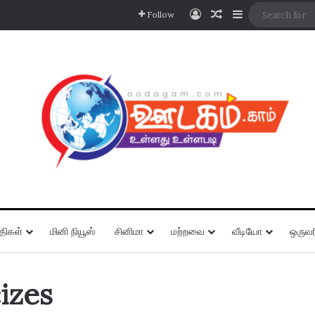
Log In
Random Article
Sidebar
Follow
திகள்
மினி நியூஸ்
சினிமா
மற்றவை
வீடியோ
ஒருவர
izes