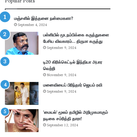
Popular Posts
ன்
பு
மு
த்
க்
தூ
மஞ்சளில் இத்தனை நன்மைகளா?
கி
ர்
September 4, 2024
ய
சு
ம்
ற்
பள்ளியில் மூடநம்பிக்கை கருத்துகளை
–
று
பேசிய விவகாரம்… திருமா கருத்து
கா
வ
September 9, 2024
ங்
ட்
.
டா
டி20 கிரிக்கெட்டில் இந்தியா அபார
எ
ர
வெற்றி
ம்
ப
November 9, 2024
.
கு
மனைவியைப் பிரிந்தார் ஜெயம் ரவி
பி
தி
மா
க
September 9, 2024
ணி
ளி
க்
ல்
க
நி
‘மையல்’ மூலம் தமிழில் அறிமுகமாகும்
ம்
ல
நடிகை சம்ரித்தி தாரா!
தா
ந
September 12, 2024
கூ
டு
ர்
க்