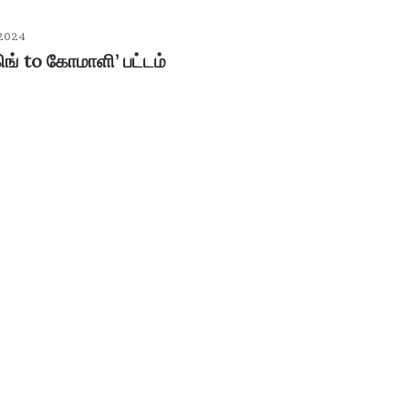
 2024
ிங் to கோமாளி’ பட்டம்
ப
ழ
னி
மு
ரு
க
ன்
January 30, 2026
கோ
பழனி முருகன் கோயில் உண்டியல்
யி
னம்..!
காணிக்கை: 4.36 கோடி ரூபாய் வசூல்!
ல்
உ
ண்
டி