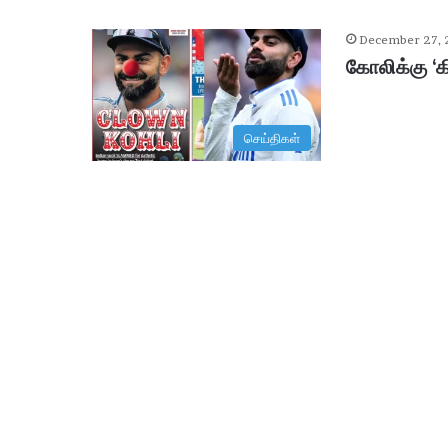
December 27,
கோலிக்கு ‘க
செய்திகள்
ஆ
சி
ரி
ய
ரி
ன்
உ
ட
January 29, 2026
ல்
ஆசிரியரின் உடல் உறுப்புகள் தா
உ
று
ப்
பு