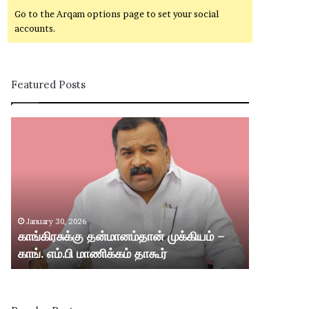
Go to the Arqam options page to set your social
accounts.
Featured Posts
கா
சி
ங்
வ
கி
கா
ர
சி
சு
ம
க்
ற்
கு
று
January 30, 2026
January 30,
த
ம்
காங்கிரசுக்கு தன்மானம்தான் முக்கியம் –
சிவகாசி மற்
ன்
ஸ்
காங். எம்.பி மாணிக்கம் தாகூர்
வட்டார பகு
மா
ரீ
ன
வி
ம்
ல்
தா
லி