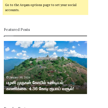
Go to the Arqam options page to set your social
accounts.
Featured Posts
ப
ழ
னி
மு
ரு
க
ன்
January 30, 2026
கோ
பழனி முருகன் கோயில் உண்டியல்
யி
காணிக்கை: 4.36 கோடி ரூபாய் வசூல்!
ல்
உ
ண்
டி