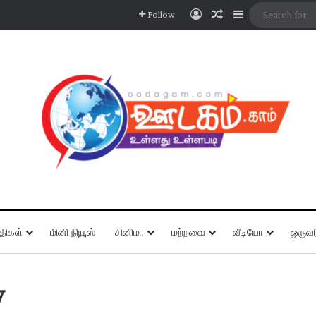
Log In
Random Article
Sidebar
Follow
திகள்
மினி நியூஸ்
சினிமா
மற்றவை
வீடியோ
ஒருவர
y