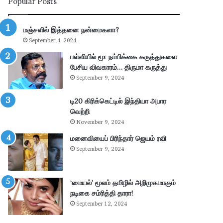
Popular Posts
ய
ல்
கா
மஞ்சளில் இத்தனை நன்மைகளா?
ணி
September 4, 2024
க்
கை
பள்ளியில் மூடநம்பிக்கை கருத்துகளை
:
பேசிய விவகாரம்… திருமா கருத்து
4
September 9, 2024
.
3
டி20 கிரிக்கெட்டில் இந்தியா அபார
6
வெற்றி
கோ
November 9, 2024
டி
மனைவியைப் பிரிந்தார் ஜெயம் ரவி
ரூ
பா
September 9, 2024
ய்
வ
சூ
‘மையல்’ மூலம் தமிழில் அறிமுகமாகும்
ல்
நடிகை சம்ரித்தி தாரா!
!
September 12, 2024