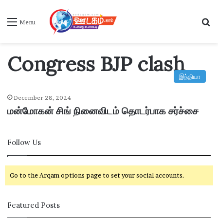
S
Menu
Congress BJP clash
இந்தியா
December 28, 2024
மன்மோகன் சிங் நினைவிடம் தொடர்பாக சர்ச்சை
Follow Us
Go to the Arqam options page to set your social accounts.
Featured Posts