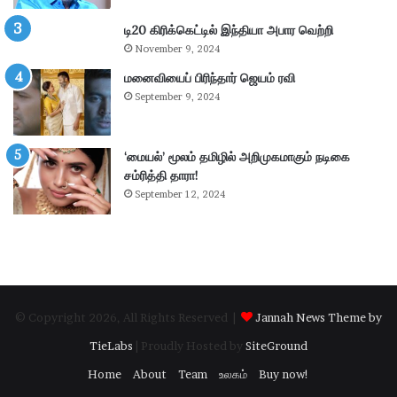
4
.
டி20 கிரிக்கெட்டில் இந்தியா அபார வெற்றி
3
November 9, 2024
6
கோ
மனைவியைப் பிரிந்தார் ஜெயம் ரவி
டி
September 9, 2024
ரூ
பா
ய்
‘மையல்’ மூலம் தமிழில் அறிமுகமாகும் நடிகை
வ
சம்ரித்தி தாரா!
சூ
September 12, 2024
ல்
!
© Copyright 2026, All Rights Reserved |
Jannah News Theme by
TieLabs
| Proudly Hosted by
SiteGround
Home
About
Team
உலகம்
Buy now!