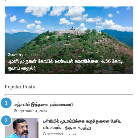
ப
ழ
னி
மு
ரு
க
ன்
கோ
January 30, 2026
பழனி முருகன் கோயில் உண்டியல் காணிக்கை: 4.36 கோடி
யி
ரூபாய் வசூல்!
ல்
உ
ண்
Popular Posts
டி
ய
ல்
மஞ்சளில் இத்தனை நன்மைகளா?
கா
September 4, 2024
ணி
க்
பள்ளியில் மூடநம்பிக்கை கருத்துகளை பேசிய
கை
விவகாரம்… திருமா கருத்து
:
September 9, 2024