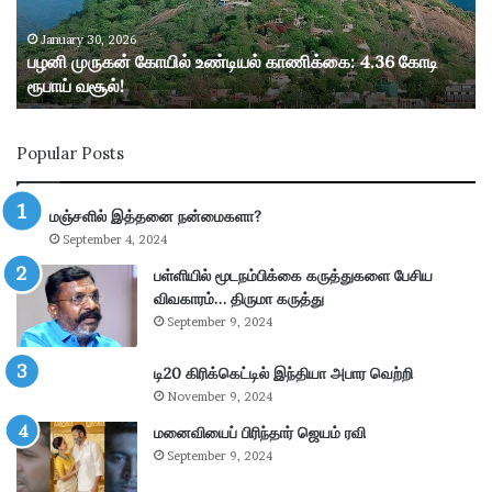
ன்
கோ
January 30, 2026
பழனி முருகன் கோயில் உண்டியல் காணிக்கை: 4.36 கோடி
யி
ரூபாய் வசூல்!
ல்
உ
ண்
Popular Posts
டி
ய
ல்
மஞ்சளில் இத்தனை நன்மைகளா?
கா
September 4, 2024
ணி
க்
பள்ளியில் மூடநம்பிக்கை கருத்துகளை பேசிய
கை
விவகாரம்… திருமா கருத்து
:
September 9, 2024
4
.
டி20 கிரிக்கெட்டில் இந்தியா அபார வெற்றி
3
November 9, 2024
6
கோ
மனைவியைப் பிரிந்தார் ஜெயம் ரவி
டி
September 9, 2024
ரூ