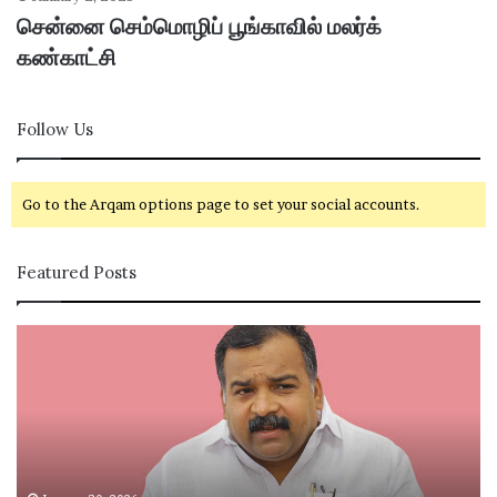
சென்னை செம்மொழிப் பூங்காவில் மலர்க்
கண்காட்சி
Follow Us
Go to the Arqam options page to set your social accounts.
Featured Posts
கா
சி
ங்
வ
கி
கா
ர
சி
சு
ம
க்
ற்
கு
று