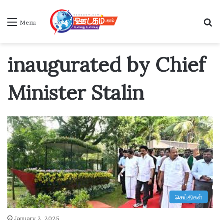
S
Menu
inaugurated by Chief
Minister Stalin
செய்திகள்
January 2, 2025