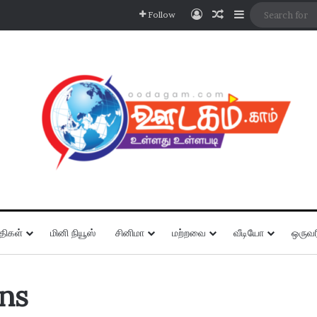
Log In
Random Article
Sidebar
Follow
திகள்
மினி நியூஸ்
சினிமா
மற்றவை
வீடியோ
ஒருவர
ns