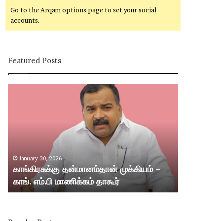
Go to the Arqam options page to set your social
accounts.
Featured Posts
கா
சி
ங்
வ
கி
கா
ர
சி
சு
ம
க்
ற்
கு
று
January 30, 2026
January 30,
த
ம்
காங்கிரசுக்கு தன்மானம்தான் முக்கியம் –
சிவகாசி மற்
ன்
ஸ்
காங். எம்.பி மாணிக்கம் தாகூர்
வட்டார பகு
மா
ரீ
ன
வி
ம்
ல்
தா
லி