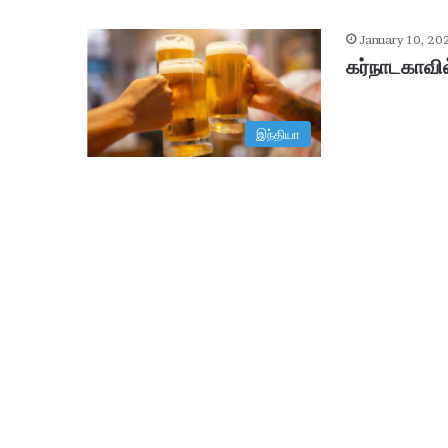
January 10, 20
கர்நாடகாவில
இந்தியா
ஆ
சி
ரி
ய
ரி
ன்
உ
ட
January 29, 2026
ல்
ஆசிரியரின் உடல் உறுப்புகள் தா
உ
று
ப்
பு