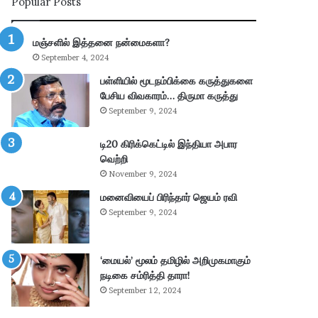
Popular Posts
ன்
பு
மு
த்
க்
தூ
மஞ்சளில் இத்தனை நன்மைகளா?
கி
ர்
September 4, 2024
ய
சு
ம்
ற்
பள்ளியில் மூடநம்பிக்கை கருத்துகளை
–
று
பேசிய விவகாரம்… திருமா கருத்து
கா
வ
September 9, 2024
ங்
ட்
.
டா
டி20 கிரிக்கெட்டில் இந்தியா அபார
எ
ர
வெற்றி
ம்
ப
November 9, 2024
.
கு
மனைவியைப் பிரிந்தார் ஜெயம் ரவி
பி
தி
மா
க
September 9, 2024
ணி
ளி
க்
ல்
க
நி
‘மையல்’ மூலம் தமிழில் அறிமுகமாகும்
ம்
ல
நடிகை சம்ரித்தி தாரா!
தா
ந
September 12, 2024
கூ
டு
ர்
க்