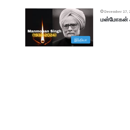
December 27,
மன்மோகன் ச
இந்தியா
ஆ
சி
ரி
ய
ரி
ன்
உ
ட
January 29, 2026
ல்
ஆசிரியரின் உடல் உறுப்புகள் தா
உ
று
ப்
பு