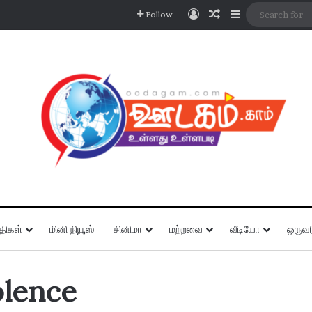
Log In
Random Article
Sidebar
Follow
திகள்
மினி நியூஸ்
சினிமா
மற்றவை
வீடியோ
ஒருவர
olence