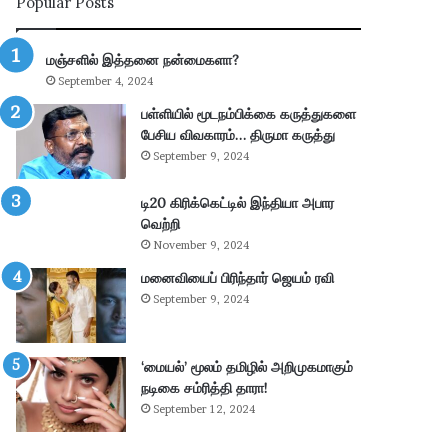
Popular Posts
ன்
பு
மு
த்
க்
தூ
மஞ்சளில் இத்தனை நன்மைகளா?
கி
ர்
September 4, 2024
ய
சு
ம்
ற்
பள்ளியில் மூடநம்பிக்கை கருத்துகளை
–
று
பேசிய விவகாரம்… திருமா கருத்து
கா
வ
September 9, 2024
ங்
ட்
.
டா
டி20 கிரிக்கெட்டில் இந்தியா அபார
எ
ர
வெற்றி
ம்
ப
November 9, 2024
.
கு
மனைவியைப் பிரிந்தார் ஜெயம் ரவி
பி
தி
மா
க
September 9, 2024
ணி
ளி
க்
ல்
க
நி
‘மையல்’ மூலம் தமிழில் அறிமுகமாகும்
ம்
ல
நடிகை சம்ரித்தி தாரா!
தா
ந
September 12, 2024
கூ
டு
ர்
க்