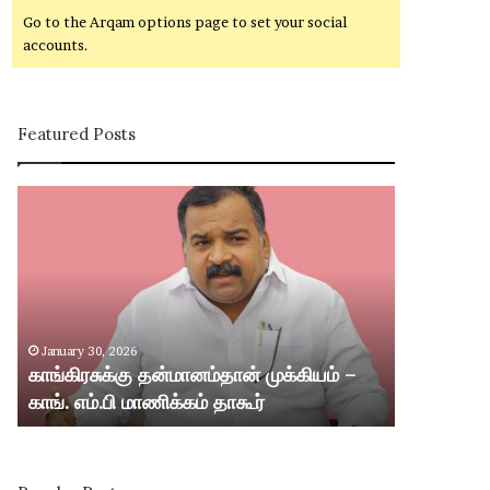
Go to the Arqam options page to set your social
accounts.
Featured Posts
கா
சி
ங்
வ
கி
கா
ர
சி
சு
ம
க்
ற்
கு
று
January 30, 2026
January 30,
த
ம்
காங்கிரசுக்கு தன்மானம்தான் முக்கியம் –
சிவகாசி மற்
ன்
ஸ்
காங். எம்.பி மாணிக்கம் தாகூர்
வட்டார பகு
மா
ரீ
ன
வி
ம்
ல்
தா
லி