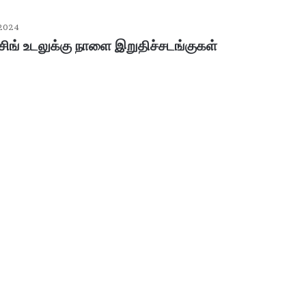
 2024
ிங் உடலுக்கு நாளை இறுதிச்சடங்குகள்
ப
ழ
னி
மு
ரு
க
ன்
January 30, 2026
கோ
பழனி முருகன் கோயில் உண்டியல்
யி
னம்..!
காணிக்கை: 4.36 கோடி ரூபாய் வசூல்!
ல்
உ
ண்
டி