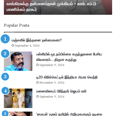
காங்கிரசுக்கு தன்மானம்தான் முக்கியம் – காங். எம்.பி
ன்
ஸ்
மாணிக்கம் தாகூர்
மா
ரீ
ன
வி
ம்
ல்
Popular Posts
தா
லி
ன்
பு
மு
த்
மஞ்சளில் இத்தனை நன்மைகளா?
க்
தூ
September 4, 2024
கி
ர்
ய
சு
பள்ளியில் மூடநம்பிக்கை கருத்துகளை பேசிய
ம்
ற்
விவகாரம்… திருமா கருத்து
–
று
September 9, 2024
கா
வ
ங்
ட்
டி20 கிரிக்கெட்டில் இந்தியா அபார வெற்றி
.
டா
November 9, 2024
எ
ர
ம்
மனைவியைப் பிரிந்தார் ஜெயம் ரவி
ப
.
கு
September 9, 2024
பி
தி
மா
க
ணி
ளி
‘மையல்’ மூலம் தமிழில் அறிமுகமாகும் நடிகை