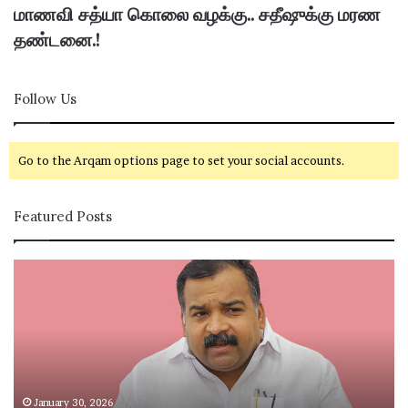
மாணவி சத்யா கொலை வழக்கு.. சதீஷுக்கு மரண
தண்டனை.!
Follow Us
Go to the Arqam options page to set your social accounts.
Featured Posts
கா
சி
ங்
வ
கி
கா
ர
சி
சு
ம
க்
ற்
கு
று
த
ம்
January 30, 2026