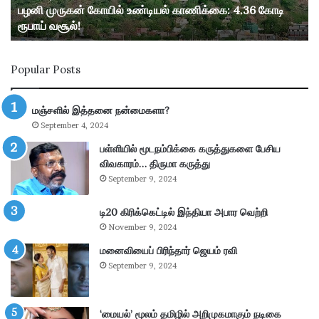
பழனி முருகன் கோயில் உண்டியல் காணிக்கை: 4.36 கோடி
யி
ரூபாய் வசூல்!
ல்
உ
ண்
Popular Posts
டி
ய
ல்
மஞ்சளில் இத்தனை நன்மைகளா?
கா
September 4, 2024
ணி
க்
பள்ளியில் மூடநம்பிக்கை கருத்துகளை பேசிய
கை
விவகாரம்… திருமா கருத்து
:
September 9, 2024
4
.
டி20 கிரிக்கெட்டில் இந்தியா அபார வெற்றி
3
November 9, 2024
6
கோ
மனைவியைப் பிரிந்தார் ஜெயம் ரவி
டி
September 9, 2024
ரூ
பா
ய்
‘மையல்’ மூலம் தமிழில் அறிமுகமாகும் நடிகை