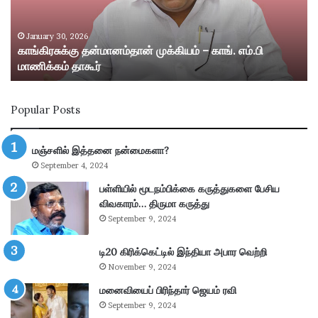
க்
ற்
கு
று
த
ம்
January 30, 2026
காங்கிரசுக்கு தன்மானம்தான் முக்கியம் – காங். எம்.பி
ன்
ஸ்
மாணிக்கம் தாகூர்
மா
ரீ
ன
வி
ம்
ல்
Popular Posts
தா
லி
ன்
பு
மு
த்
மஞ்சளில் இத்தனை நன்மைகளா?
க்
தூ
September 4, 2024
கி
ர்
ய
சு
பள்ளியில் மூடநம்பிக்கை கருத்துகளை பேசிய
ம்
ற்
விவகாரம்… திருமா கருத்து
–
று
September 9, 2024
கா
வ
ங்
ட்
டி20 கிரிக்கெட்டில் இந்தியா அபார வெற்றி
.
டா
November 9, 2024
எ
ர
ம்
மனைவியைப் பிரிந்தார் ஜெயம் ரவி
ப
.
கு
September 9, 2024