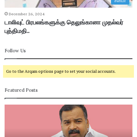
சினிமா
December 26, 2024
டாலிவுட் பிரபலங்களுக்கு தெலுங்கானா முதல்வர்
புத்திமதி..
Follow Us
Go to the Arqam options page to set your social accounts.
Featured Posts
கா
சி
ங்
வ
கி
கா
ர
சி
சு
ம