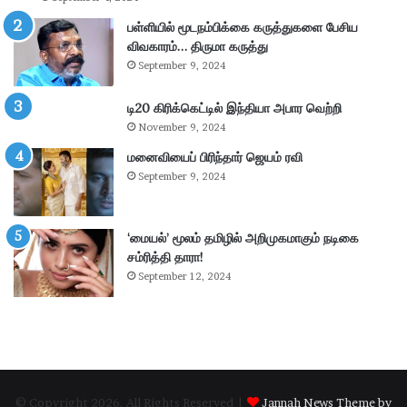
ணி
க்
பள்ளியில் மூடநம்பிக்கை கருத்துகளை பேசிய
கை
விவகாரம்… திருமா கருத்து
:
September 9, 2024
4
.
டி20 கிரிக்கெட்டில் இந்தியா அபார வெற்றி
3
November 9, 2024
6
கோ
மனைவியைப் பிரிந்தார் ஜெயம் ரவி
டி
September 9, 2024
ரூ
பா
ய்
‘மையல்’ மூலம் தமிழில் அறிமுகமாகும் நடிகை
வ
சம்ரித்தி தாரா!
சூ
September 12, 2024
ல்
!
© Copyright 2026, All Rights Reserved |
Jannah News Theme by