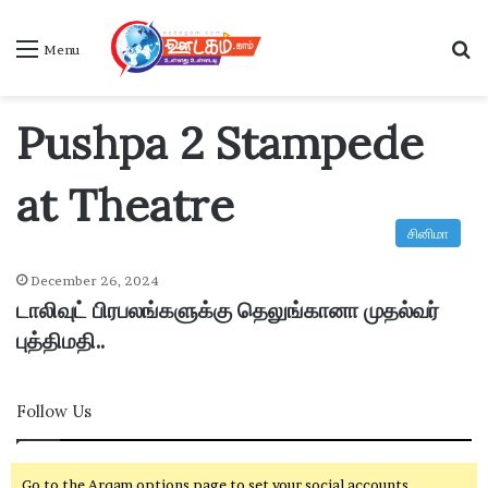
S
Menu
Pushpa 2 Stampede
at Theatre
சினிமா
December 26, 2024
டாலிவுட் பிரபலங்களுக்கு தெலுங்கானா முதல்வர்
புத்திமதி..
Follow Us
Go to the Arqam options page to set your social accounts.