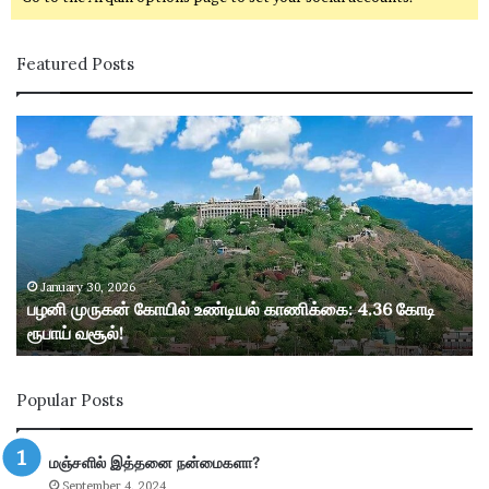
Featured Posts
ப
ழ
னி
மு
ரு
க
ன்
கோ
January 30, 2026
பழனி முருகன் கோயில் உண்டியல் காணிக்கை: 4.36 கோடி
யி
ரூபாய் வசூல்!
ல்
உ
ண்
Popular Posts
டி
ய
ல்
மஞ்சளில் இத்தனை நன்மைகளா?
கா
September 4, 2024