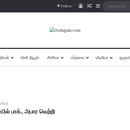
Log In
Random Article
Sidebar
Follow
திகள்
மினி நியூஸ்
சினிமா
மற்றவை
வீடியோ
ஒருவர
2024
ில் பாக்., அபார வெற்றி