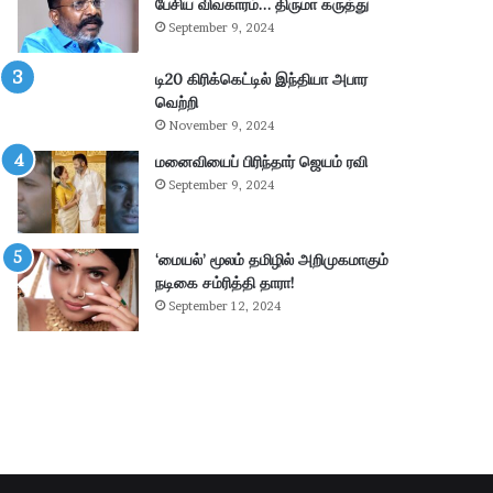
–
று
பேசிய விவகாரம்… திருமா கருத்து
கா
வ
September 9, 2024
ங்
ட்
.
டா
டி20 கிரிக்கெட்டில் இந்தியா அபார
எ
ர
வெற்றி
ம்
ப
November 9, 2024
.
கு
மனைவியைப் பிரிந்தார் ஜெயம் ரவி
பி
தி
மா
க
September 9, 2024
ணி
ளி
க்
ல்
க
நி
‘மையல்’ மூலம் தமிழில் அறிமுகமாகும்
ம்
ல
நடிகை சம்ரித்தி தாரா!
தா
ந
September 12, 2024
கூ
டு
ர்
க்
க
ம்
.
.
!