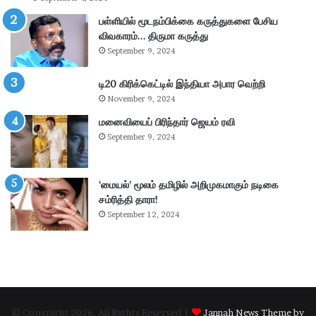
கி
ர்
ய
சு
பள்ளியில் மூடநம்பிக்கை கருத்துகளை பேசிய
ம்
ற்
விவகாரம்… திருமா கருத்து
–
று
September 9, 2024
கா
வ
ங்
ட்
டி20 கிரிக்கெட்டில் இந்தியா அபார வெற்றி
.
டா
November 9, 2024
எ
ர
ம்
மனைவியைப் பிரிந்தார் ஜெயம் ரவி
ப
.
கு
September 9, 2024
பி
தி
மா
க
ணி
ளி
‘மையல்’ மூலம் தமிழில் அறிமுகமாகும் நடிகை
க்
ல்
சம்ரித்தி தாரா!
க
நி
September 12, 2024
ம்
ல
தா
ந
கூ
டு
ர்
க்
க
ம்
© Copyright 2026, All Rights Reserved |
Jannah News Theme by
.