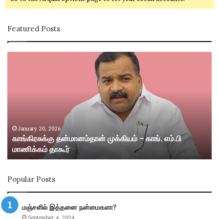
Featured Posts
கா
சி
ங்
வ
கி
கா
ர
சி
சு
ம
க்
ற்
கு
று
த
ம்
January 30, 2026
காங்கிரசுக்கு தன்மானம்தான் முக்கியம் – காங். எம்.பி
ன்
ஸ்
மாணிக்கம் தாகூர்
மா
ரீ
ன
வி
ம்
ல்
Popular Posts
தா
லி
ன்
பு
மு
த்
மஞ்சளில் இத்தனை நன்மைகளா?
க்
தூ
September 4, 2024