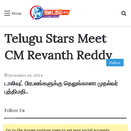
S
Menu
Telugu Stars Meet
CM Revanth Reddy
சினிமா
December 26, 2024
டாலிவுட் பிரபலங்களுக்கு தெலுங்கானா முதல்வர்
புத்திமதி..
Follow Us
Go to the Arqam options page to set your social accounts.