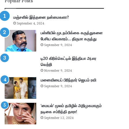
Popular Posts
ன்
பு
மு
த்
க்
தூ
மஞ்சளில் இத்தனை நன்மைகளா?
கி
ர்
September 4, 2024
ய
சு
ம்
ற்
பள்ளியில் மூடநம்பிக்கை கருத்துகளை
–
று
பேசிய விவகாரம்… திருமா கருத்து
கா
வ
September 9, 2024
ங்
ட்
.
டா
டி20 கிரிக்கெட்டில் இந்தியா அபார
எ
ர
வெற்றி
ம்
ப
November 9, 2024
.
கு
மனைவியைப் பிரிந்தார் ஜெயம் ரவி
பி
தி
மா
க
September 9, 2024
ணி
ளி
க்
ல்
க
நி
‘மையல்’ மூலம் தமிழில் அறிமுகமாகும்
ம்
ல
நடிகை சம்ரித்தி தாரா!
தா
ந
September 12, 2024
கூ
டு
ர்
க்