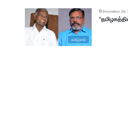
December 28,
“தமிழகத்தி
தமிழ்நாடு
ஆ
சி
ரி
ய
ரி
ன்
உ
ட
January 29, 2026
ல்
ஆசிரியரின் உடல் உறுப்புகள் தா
உ
று
ப்
பு