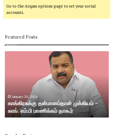
Go to the Arqam options page to set your social
accounts.
Featured Posts
கா
சி
ங்
வ
கி
கா
ர
சி
சு
ம
க்
ற்
கு
று
January 30, 2026
January 30,
த
ம்
காங்கிரசுக்கு தன்மானம்தான் முக்கியம் –
சிவகாசி மற்
ன்
ஸ்
காங். எம்.பி மாணிக்கம் தாகூர்
வட்டார பகு
மா
ரீ
ன
வி
ம்
ல்
தா
லி