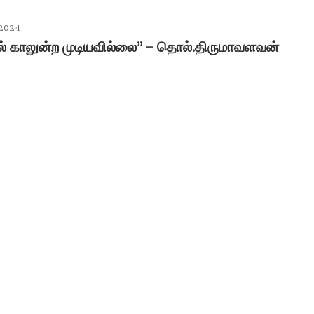
 2024
ல் காலுன்ற முடியவில்லை” – தொல்.திருமாவளவன்
ப
ழ
னி
மு
ரு
க
ன்
January 30, 2026
கோ
பழனி முருகன் கோயில் உண்டியல்
யி
னம்..!
காணிக்கை: 4.36 கோடி ரூபாய் வசூல்!
ல்
உ
ண்
டி