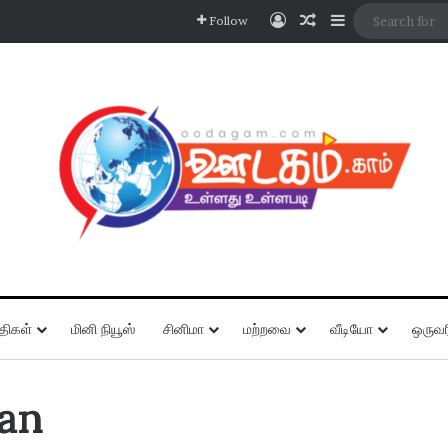
Log In
Random Article
Sidebar
Follow
திகள்
மினி நியூஸ்
சினிமா
மற்றவை
வீடியோ
ஒருவர
an