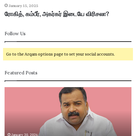
January 15, 2025
ரோகித், கம்பீர், அகர்கர் இடையே விரிசலா?
Follow Us
Go to the Arqam options page to set your social accounts.
Featured Posts
கா
சி
ங்
வ
கி
கா
ர
சி
சு
ம
க்
ற்
கு
று
த
ம்
January 30, 2026