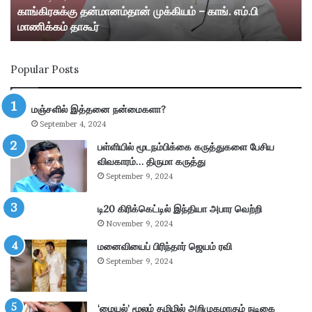
காங்கிரசுக்கு தன்மானம்தான் முக்கியம் – காங். எம்.பி
ன்
ஸ்
மாணிக்கம் தாகூர்
மா
ரீ
ன
வி
ம்
ல்
Popular Posts
தா
லி
ன்
பு
மு
த்
மஞ்சளில் இத்தனை நன்மைகளா?
க்
தூ
September 4, 2024
கி
ர்
ய
சு
பள்ளியில் மூடநம்பிக்கை கருத்துகளை பேசிய
ம்
ற்
விவகாரம்… திருமா கருத்து
–
று
September 9, 2024
கா
வ
ங்
ட்
டி20 கிரிக்கெட்டில் இந்தியா அபார வெற்றி
.
டா
November 9, 2024
எ
ர
ம்
மனைவியைப் பிரிந்தார் ஜெயம் ரவி
ப
.
கு
September 9, 2024
பி
தி
மா
க
ணி
ளி
‘மையல்’ மூலம் தமிழில் அறிமுகமாகும் நடிகை