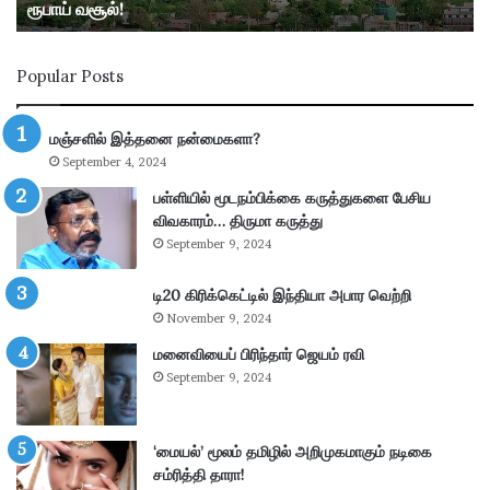
ரூபாய் வசூல்!
ல்
உ
ண்
Popular Posts
டி
ய
ல்
மஞ்சளில் இத்தனை நன்மைகளா?
கா
September 4, 2024
ணி
க்
பள்ளியில் மூடநம்பிக்கை கருத்துகளை பேசிய
கை
விவகாரம்… திருமா கருத்து
:
September 9, 2024
4
.
டி20 கிரிக்கெட்டில் இந்தியா அபார வெற்றி
3
November 9, 2024
6
கோ
மனைவியைப் பிரிந்தார் ஜெயம் ரவி
டி
September 9, 2024
ரூ
பா
ய்
‘மையல்’ மூலம் தமிழில் அறிமுகமாகும் நடிகை
வ
சம்ரித்தி தாரா!