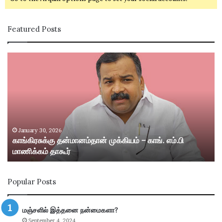
Featured Posts
கா
சி
ங்
வ
கி
கா
ர
சி
சு
ம
க்
ற்
கு
று
த
ம்
January 30, 2026
காங்கிரசுக்கு தன்மானம்தான் முக்கியம் – காங். எம்.பி
ன்
ஸ்
மாணிக்கம் தாகூர்
மா
ரீ
ன
வி
ம்
ல்
Popular Posts
தா
லி
ன்
பு
மு
த்
மஞ்சளில் இத்தனை நன்மைகளா?
க்
தூ
September 4, 2024