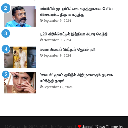
கி
ர்
ய
சு
பள்ளியில் மூடநம்பிக்கை கருத்துகளை பேசிய
ம்
ற்
விவகாரம்… திருமா கருத்து
–
று
September 9, 2024
கா
வ
ங்
ட்
டி20 கிரிக்கெட்டில் இந்தியா அபார வெற்றி
.
டா
November 9, 2024
எ
ர
ம்
மனைவியைப் பிரிந்தார் ஜெயம் ரவி
ப
.
கு
September 9, 2024
பி
தி
மா
க
ணி
ளி
‘மையல்’ மூலம் தமிழில் அறிமுகமாகும் நடிகை
க்
ல்
சம்ரித்தி தாரா!
க
நி
September 12, 2024
ம்
ல
தா
ந
கூ
டு
ர்
க்
க
ம்
© Copyright 2026, All Rights Reserved |
Jannah News Theme by
.