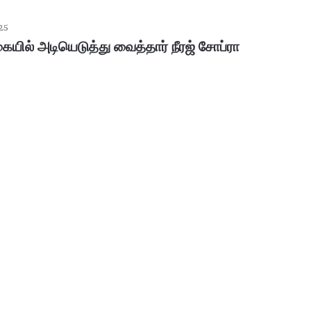
25
யில் அடியெடுத்து வைத்தார் நீரஜ் சோப்ரா
ப
ழ
னி
மு
ரு
க
ன்
January 30, 2026
கோ
பழனி முருகன் கோயில் உண்டியல்
யி
னம்..!
காணிக்கை: 4.36 கோடி ரூபாய் வசூல்!
ல்
உ
ண்
டி