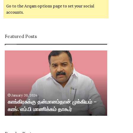
Go to the Arqam options page to set your social
accounts.
Featured Posts
கா
சி
ங்
வ
கி
கா
ர
சி
சு
ம
க்
ற்
கு
று
January 30, 2026
January 30,
த
ம்
காங்கிரசுக்கு தன்மானம்தான் முக்கியம் –
சிவகாசி மற்
ன்
ஸ்
காங். எம்.பி மாணிக்கம் தாகூர்
வட்டார பகு
மா
ரீ
ன
வி
ம்
ல்
தா
லி