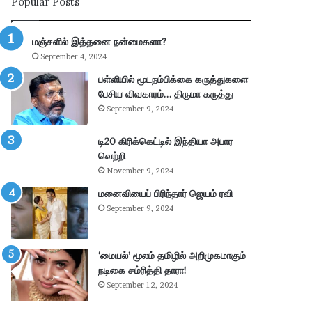
Popular Posts
ன்
பு
மு
த்
க்
தூ
மஞ்சளில் இத்தனை நன்மைகளா?
கி
ர்
September 4, 2024
ய
சு
ம்
ற்
பள்ளியில் மூடநம்பிக்கை கருத்துகளை
–
று
பேசிய விவகாரம்… திருமா கருத்து
கா
வ
September 9, 2024
ங்
ட்
.
டா
டி20 கிரிக்கெட்டில் இந்தியா அபார
எ
ர
வெற்றி
ம்
ப
November 9, 2024
.
கு
மனைவியைப் பிரிந்தார் ஜெயம் ரவி
பி
தி
மா
க
September 9, 2024
ணி
ளி
க்
ல்
க
நி
‘மையல்’ மூலம் தமிழில் அறிமுகமாகும்
ம்
ல
நடிகை சம்ரித்தி தாரா!
தா
ந
September 12, 2024
கூ
டு
ர்
க்