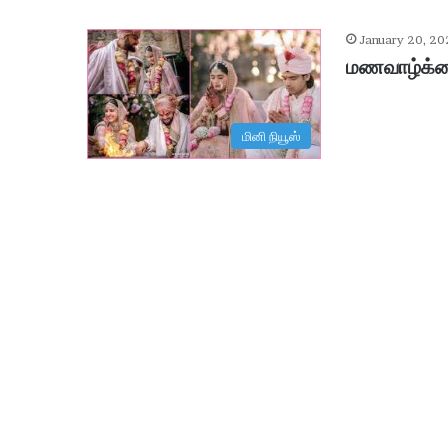
January 20, 20
மணவாழ்க்கை
மினி நியூஸ்
ஆ
சி
ரி
ய
ரி
ன்
உ
ட
January 29, 2026
ல்
ஆசிரியரின் உடல் உறுப்புகள் தா
உ
று
ப்
பு