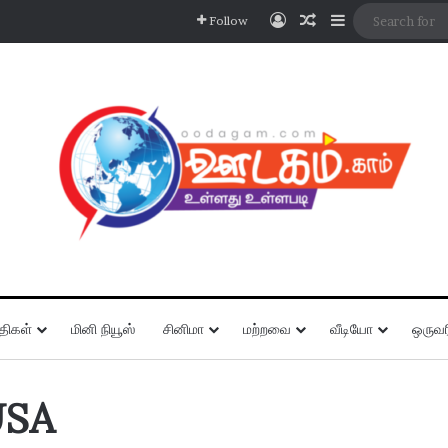
Log In
Random Article
Sidebar
Follow
திகள்
மினி நியூஸ்
சினிமா
மற்றவை
வீடியோ
ஒருவர
USA