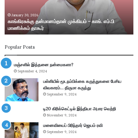
க்
ற்
கு
று
த
ம்
January 30, 2026
காங்கிரசுக்கு தன்மானம்தான் முக்கியம் – காங். எம்.பி
ன்
ஸ்
மாணிக்கம் தாகூர்
மா
ரீ
ன
வி
ம்
ல்
Popular Posts
தா
லி
ன்
பு
மு
த்
மஞ்சளில் இத்தனை நன்மைகளா?
க்
தூ
September 4, 2024
கி
ர்
ய
சு
பள்ளியில் மூடநம்பிக்கை கருத்துகளை பேசிய
ம்
ற்
விவகாரம்… திருமா கருத்து
–
று
September 9, 2024
கா
வ
ங்
ட்
டி20 கிரிக்கெட்டில் இந்தியா அபார வெற்றி
.
டா
November 9, 2024
எ
ர
ம்
மனைவியைப் பிரிந்தார் ஜெயம் ரவி
ப
.
கு
September 9, 2024