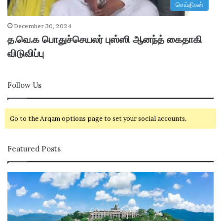
செய்திகள்
December 30, 2024
த.வெ.க பொதுச்செயலர் புஸ்ஸி ஆனந்த் கைதாகி
விடுவிப்பு
Follow Us
Go to the Arqam options page to set your social accounts.
Featured Posts
ப
ழ
னி
மு
ரு