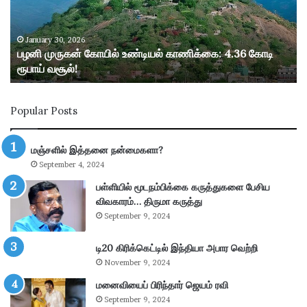
க
ன்
கோ
January 30, 2026
பழனி முருகன் கோயில் உண்டியல் காணிக்கை: 4.36 கோடி
யி
ரூபாய் வசூல்!
ல்
உ
ண்
Popular Posts
டி
ய
ல்
மஞ்சளில் இத்தனை நன்மைகளா?
கா
September 4, 2024
ணி
க்
பள்ளியில் மூடநம்பிக்கை கருத்துகளை பேசிய
கை
விவகாரம்… திருமா கருத்து
:
September 9, 2024
4
.
டி20 கிரிக்கெட்டில் இந்தியா அபார வெற்றி
3
November 9, 2024
6
கோ
மனைவியைப் பிரிந்தார் ஜெயம் ரவி
டி
September 9, 2024