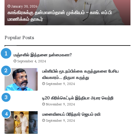
கு
று
த
ம்
January 30, 2026
காங்கிரசுக்கு தன்மானம்தான் முக்கியம் – காங். எம்.பி
ன்
ஸ்
மாணிக்கம் தாகூர்
மா
ரீ
ன
வி
ம்
ல்
Popular Posts
தா
லி
ன்
பு
மு
த்
மஞ்சளில் இத்தனை நன்மைகளா?
க்
தூ
September 4, 2024
கி
ர்
ய
சு
பள்ளியில் மூடநம்பிக்கை கருத்துகளை பேசிய
ம்
ற்
விவகாரம்… திருமா கருத்து
–
று
September 9, 2024
கா
வ
ங்
ட்
டி20 கிரிக்கெட்டில் இந்தியா அபார வெற்றி
.
டா
November 9, 2024
எ
ர
ம்
மனைவியைப் பிரிந்தார் ஜெயம் ரவி
ப
.
கு
September 9, 2024
பி
தி
மா
க