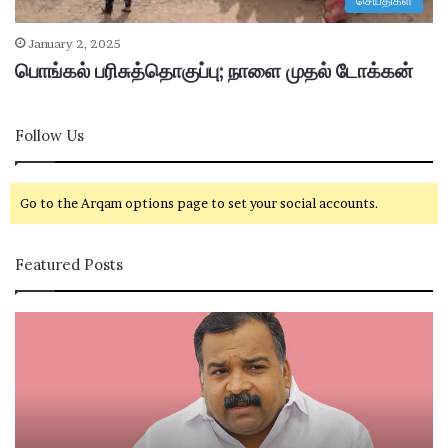
செய்திகள்
January 2, 2025
பொங்கல் பரிசுத்தொகுப்பு; நாளை முதல் டோக்கன்
Follow Us
Go to the Arqam options page to set your social accounts.
Featured Posts
கா
சி
ங்
வ
கி
கா
ர
சி
சு
ம
க்
ற்