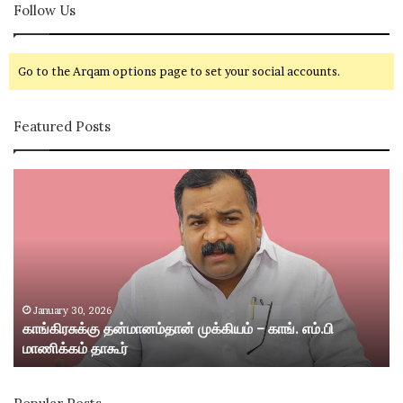
Follow Us
Go to the Arqam options page to set your social accounts.
Featured Posts
கா
சி
ங்
வ
கி
கா
ர
சி
சு
ம
க்
ற்
கு
று
த
ம்
January 30, 2026
காங்கிரசுக்கு தன்மானம்தான் முக்கியம் – காங். எம்.பி
ன்
ஸ்
மாணிக்கம் தாகூர்
மா
ரீ
ன
வி
ம்
ல்