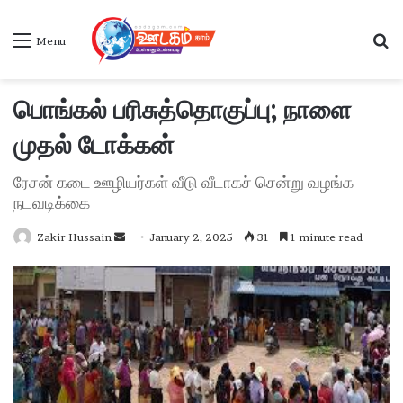
S
Menu
பொங்கல் பரிசுத்தொகுப்பு; நாளை
முதல் டோக்கன்
ரேசன் கடை ஊழியர்கள் வீடு வீடாகச் சென்று வழங்க
நடவடிக்கை
Zakir Hussain
S
January 2, 2025
31
1 minute read
e
n
d
a
n
e
m