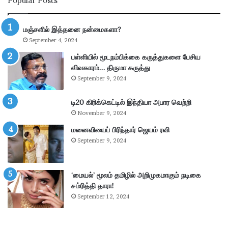
Popular Posts
தா
லி
ன்
பு
மு
த்
மஞ்சளில் இத்தனை நன்மைகளா?
க்
தூ
September 4, 2024
கி
ர்
ய
சு
பள்ளியில் மூடநம்பிக்கை கருத்துகளை பேசிய
ம்
ற்
விவகாரம்… திருமா கருத்து
–
று
September 9, 2024
கா
வ
ங்
ட்
டி20 கிரிக்கெட்டில் இந்தியா அபார வெற்றி
.
டா
November 9, 2024
எ
ர
ம்
மனைவியைப் பிரிந்தார் ஜெயம் ரவி
ப
.
கு
September 9, 2024
பி
தி
மா
க
ணி
ளி
‘மையல்’ மூலம் தமிழில் அறிமுகமாகும் நடிகை
க்
ல்
சம்ரித்தி தாரா!
க
நி
September 12, 2024
ம்
ல
தா
ந
கூ
டு