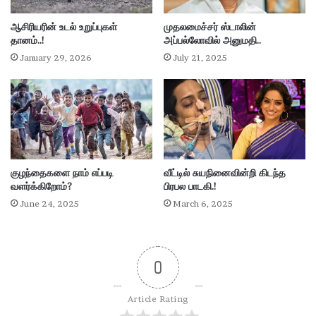
மு
க
ஆசிரியரின் உடல் உறுப்புகள்
முதலமைச்சர் ஸ்டாலின்
"
தானம்..!
அப்பல்லோவில் அனுமதி..
January 29, 2026
July 21, 2025
குழந்தைகளை நாம் எப்படி
வீட்டில் சுயநினைவின்றி கிடந்த
வளர்க்கிறோம்?
பிரபல பாடகி.!
June 24, 2025
March 6, 2025
0
Article Rating