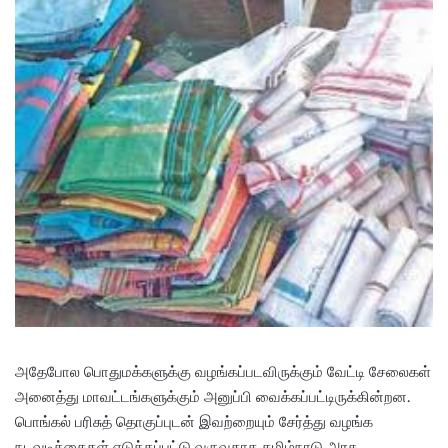
அதேபோல பொதுமக்களுக்கு வழங்கப்படவிருக்கும் வேட்டி சேலைகள்
அனைத்து மாவட்டங்களுக்கும் அனுப்பி வைக்கப்பட்டிருக்கின்றன.
பொங்கல் பரிசுத் தொகுப்புடன் இவற்றையும் சேர்த்து வழங்க
நடவடிக்கைகள் எடுக்கப்பட்டு வருவதாக தமிழ்நாடு அரசு