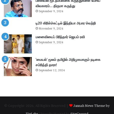
பள்ளியில் மூடநம்பிக்கை கருத்துகளை பேசிய
கை
விவகாரம்… திருமா கருத்து
:
September 9, 2024
4
.
டி20 கிரிக்கெட்டில் இந்தியா அபார வெற்றி
3
November 9, 2024
6
கோ
மனைவியைப் பிரிந்தார் ஜெயம் ரவி
டி
September 9, 2024
ரூ
பா
ய்
‘மையல்’ மூலம் தமிழில் அறிமுகமாகும் நடிகை
வ
சம்ரித்தி தாரா!
சூ
September 12, 2024
ல்
!
© Copyright 2026, All Rights Reserved |
Jannah News Theme by
TieLabs
| Proudly Hosted by
SiteGround