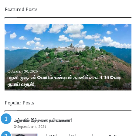
Featured Posts
ப
ழ
னி
மு
ரு
க
ன்
கோ
January 30, 2026
பழனி முருகன் கோயில் உண்டியல் காணிக்கை: 4.36 கோடி
யி
ரூபாய் வசூல்!
ல்
உ
ண்
Popular Posts
டி
ய
ல்
மஞ்சளில் இத்தனை நன்மைகளா?
கா
September 4, 2024
ணி
க்