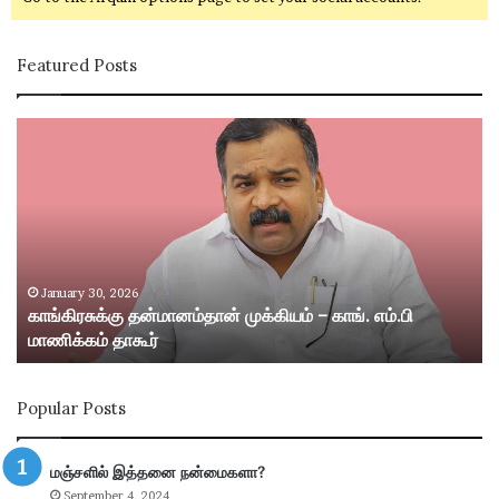
Featured Posts
கா
சி
ங்
வ
கி
கா
ர
சி
சு
ம
க்
ற்
கு
று
த
ம்
January 30, 2026
காங்கிரசுக்கு தன்மானம்தான் முக்கியம் – காங். எம்.பி
ன்
ஸ்
மாணிக்கம் தாகூர்
மா
ரீ
ன
வி
ம்
ல்
Popular Posts
தா
லி
ன்
பு
மு
த்
மஞ்சளில் இத்தனை நன்மைகளா?
க்
தூ
September 4, 2024