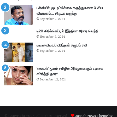
கி
ர்
ய
சு
பள்ளியில் மூடநம்பிக்கை கருத்துகளை பேசிய
ம்
ற்
விவகாரம்… திருமா கருத்து
–
று
September 9, 2024
கா
வ
ங்
ட்
டி20 கிரிக்கெட்டில் இந்தியா அபார வெற்றி
.
டா
November 9, 2024
எ
ர
ம்
மனைவியைப் பிரிந்தார் ஜெயம் ரவி
ப
.
கு
September 9, 2024
பி
தி
மா
க
ணி
ளி
‘மையல்’ மூலம் தமிழில் அறிமுகமாகும் நடிகை
க்
ல்
சம்ரித்தி தாரா!
க
நி
September 12, 2024
ம்
ல
தா
ந
கூ
டு
ர்
க்
க
ம்
© Copyright 2026, All Rights Reserved |
Jannah News Theme by
.