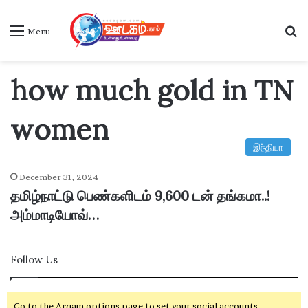
S
Menu
how much gold in TN
women
இந்தியா
December 31, 2024
தமிழ்நாட்டு பெண்களிடம் 9,600 டன் தங்கமா..!
அம்மாடியோவ்…
Follow Us
Go to the Arqam options page to set your social accounts.