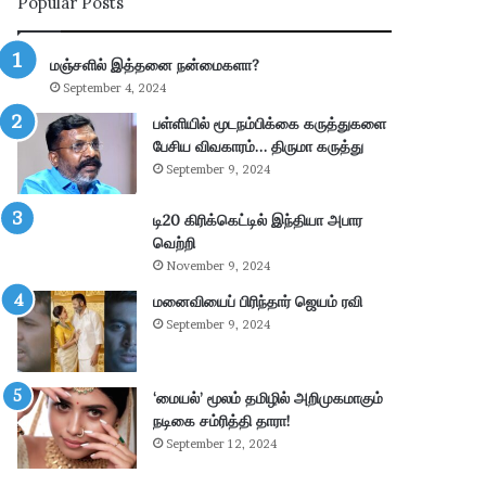
Popular Posts
ன்
பு
மு
த்
க்
தூ
மஞ்சளில் இத்தனை நன்மைகளா?
கி
ர்
September 4, 2024
ய
சு
ம்
ற்
பள்ளியில் மூடநம்பிக்கை கருத்துகளை
–
று
பேசிய விவகாரம்… திருமா கருத்து
கா
வ
September 9, 2024
ங்
ட்
.
டா
டி20 கிரிக்கெட்டில் இந்தியா அபார
எ
ர
வெற்றி
ம்
ப
November 9, 2024
.
கு
மனைவியைப் பிரிந்தார் ஜெயம் ரவி
பி
தி
மா
க
September 9, 2024
ணி
ளி
க்
ல்
க
நி
‘மையல்’ மூலம் தமிழில் அறிமுகமாகும்
ம்
ல
நடிகை சம்ரித்தி தாரா!
தா
ந
September 12, 2024
கூ
டு
ர்
க்