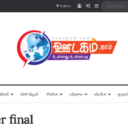
Log In
Random Article
Sidebar
Follow
திகள்
மினி நியூஸ்
சினிமா
மற்றவை
வீடியோ
ஒருவர
 final