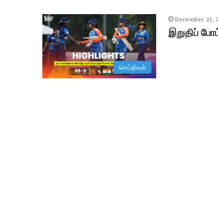
December 21, 
இறுதிப் போட
செய்திகள்
ஆ
சி
ரி
ய
ரி
ன்
உ
ட
January 29, 2026
ல்
ஆசிரியரின் உடல் உறுப்புகள் தா
உ
று
ப்
பு