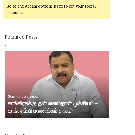
Go to the Arqam options page to set your social
accounts.
Featured Posts
கா
சி
ங்
வ
கி
கா
ர
சி
சு
ம
க்
ற்
கு
று
January 30, 2026
January 30,
த
ம்
காங்கிரசுக்கு தன்மானம்தான் முக்கியம் –
சிவகாசி மற்
ன்
ஸ்
காங். எம்.பி மாணிக்கம் தாகூர்
வட்டார பகு
மா
ரீ
ன
வி
ம்
ல்
தா
லி