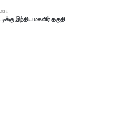
2024
்டிக்கு இந்திய மகளிர் தகுதி
ப
ழ
னி
மு
ரு
க
ன்
January 30, 2026
கோ
பழனி முருகன் கோயில் உண்டியல்
யி
னம்..!
காணிக்கை: 4.36 கோடி ரூபாய் வசூல்!
ல்
உ
ண்
டி