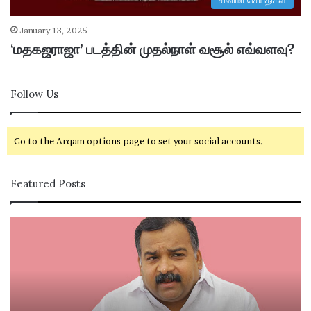
சினிமா செய்திகள்
January 13, 2025
‘மதகஜராஜா’ படத்தின் முதல்நாள் வசூல் எவ்வளவு?
Follow Us
Go to the Arqam options page to set your social accounts.
Featured Posts
கா
சி
ங்
வ
கி
கா
ர
சி
சு
ம
க்
ற்