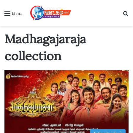
S
Menu
Madhagajaraja
collection