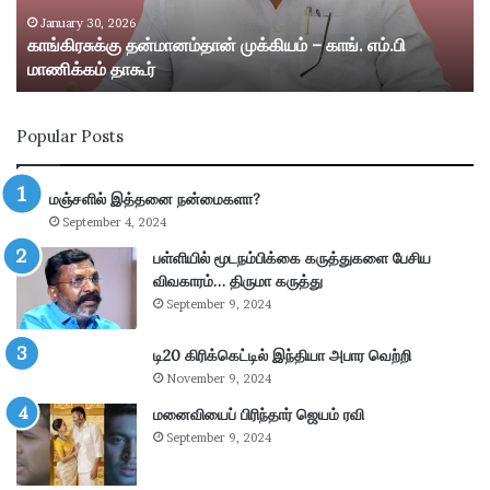
கு
று
த
ம்
January 30, 2026
காங்கிரசுக்கு தன்மானம்தான் முக்கியம் – காங். எம்.பி
ன்
ஸ்
மாணிக்கம் தாகூர்
மா
ரீ
ன
வி
ம்
ல்
Popular Posts
தா
லி
ன்
பு
மு
த்
மஞ்சளில் இத்தனை நன்மைகளா?
க்
தூ
September 4, 2024
கி
ர்
ய
சு
பள்ளியில் மூடநம்பிக்கை கருத்துகளை பேசிய
ம்
ற்
விவகாரம்… திருமா கருத்து
–
று
September 9, 2024
கா
வ
ங்
ட்
டி20 கிரிக்கெட்டில் இந்தியா அபார வெற்றி
.
டா
November 9, 2024
எ
ர
ம்
மனைவியைப் பிரிந்தார் ஜெயம் ரவி
ப
.
கு
September 9, 2024
பி
தி
மா
க