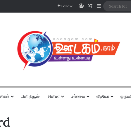
Log In
Random Article
Sidebar
Follow
திகள்
மினி நியூஸ்
சினிமா
மற்றவை
வீடியோ
ஒருவர
rd