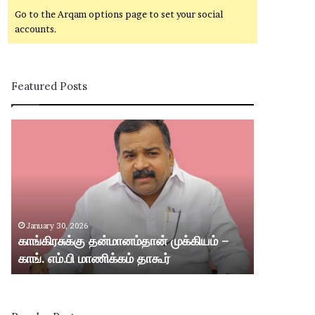
Go to the Arqam options page to set your social
accounts.
Featured Posts
கா
சி
ங்
வ
கி
கா
ர
சி
சு
ம
க்
ற்
கு
று
January 30, 2026
January 30,
த
ம்
காங்கிரசுக்கு தன்மானம்தான் முக்கியம் –
சிவகாசி மற்
ன்
ஸ்
காங். எம்.பி மாணிக்கம் தாகூர்
வட்டார பகு
மா
ரீ
ன
வி
ம்
ல்
தா
லி