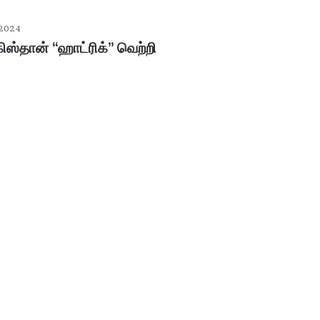
 2024
ிஸ்தான் “ஹாட்ரிக்” வெற்றி
ப
ழ
னி
மு
ரு
க
ன்
January 30, 2026
கோ
பழனி முருகன் கோயில் உண்டியல்
யி
னம்..!
காணிக்கை: 4.36 கோடி ரூபாய் வசூல்!
ல்
உ
ண்
டி