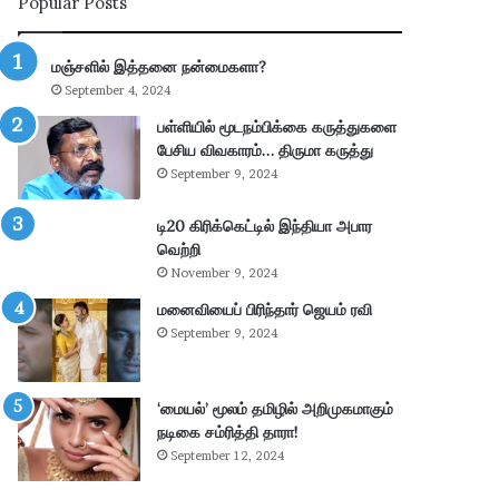
Popular Posts
ன்
பு
மு
த்
க்
தூ
மஞ்சளில் இத்தனை நன்மைகளா?
கி
ர்
September 4, 2024
ய
சு
ம்
ற்
பள்ளியில் மூடநம்பிக்கை கருத்துகளை
–
று
பேசிய விவகாரம்… திருமா கருத்து
கா
வ
September 9, 2024
ங்
ட்
.
டா
டி20 கிரிக்கெட்டில் இந்தியா அபார
எ
ர
வெற்றி
ம்
ப
November 9, 2024
.
கு
மனைவியைப் பிரிந்தார் ஜெயம் ரவி
பி
தி
மா
க
September 9, 2024
ணி
ளி
க்
ல்
க
நி
‘மையல்’ மூலம் தமிழில் அறிமுகமாகும்
ம்
ல
நடிகை சம்ரித்தி தாரா!
தா
ந
September 12, 2024
கூ
டு
ர்
க்