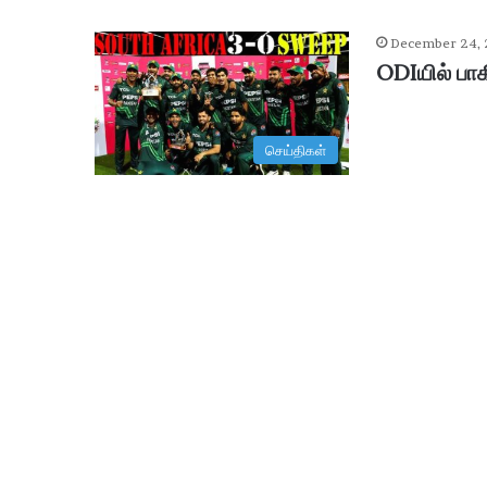
December 24,
ODIயில் பாக
செய்திகள்
ஆ
சி
ரி
ய
ரி
ன்
உ
ட
January 29, 2026
ல்
ஆசிரியரின் உடல் உறுப்புகள் தா
உ
று
ப்
பு