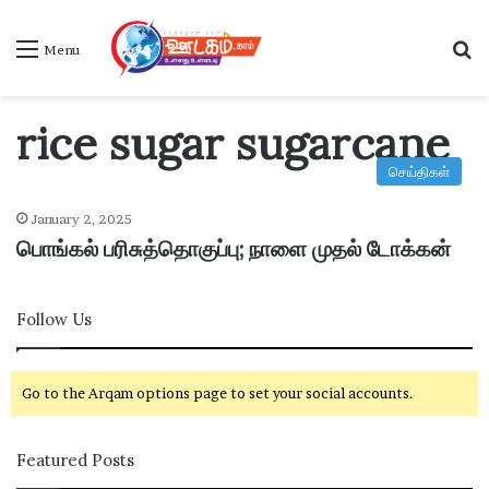
S
Menu
rice sugar sugarcane
செய்திகள்
January 2, 2025
பொங்கல் பரிசுத்தொகுப்பு; நாளை முதல் டோக்கன்
Follow Us
Go to the Arqam options page to set your social accounts.
Featured Posts