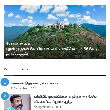
ப
ழ
னி
மு
ரு
க
ன்
கோ
January 30, 2026
பழனி முருகன் கோயில் உண்டியல் காணிக்கை: 4.36 கோடி
யி
ரூபாய் வசூல்!
ல்
உ
ண்
Popular Posts
டி
ய
ல்
மஞ்சளில் இத்தனை நன்மைகளா?
கா
September 4, 2024
ணி
க்
பள்ளியில் மூடநம்பிக்கை கருத்துகளை பேசிய
கை
விவகாரம்… திருமா கருத்து
:
September 9, 2024