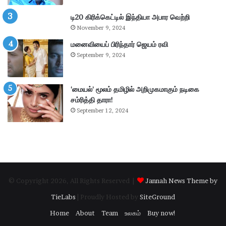
4
.
டி20 கிரிக்கெட்டில் இந்தியா அபார வெற்றி
3
November 9, 2024
6
கோ
மனைவியைப் பிரிந்தார் ஜெயம் ரவி
டி
September 9, 2024
ரூ
பா
ய்
‘மையல்’ மூலம் தமிழில் அறிமுகமாகும் நடிகை
வ
சம்ரித்தி தாரா!
சூ
September 12, 2024
ல்
!
© Copyright 2026, All Rights Reserved |
Jannah News Theme by
TieLabs
| Proudly Hosted by
SiteGround
Home
About
Team
உலகம்
Buy now!