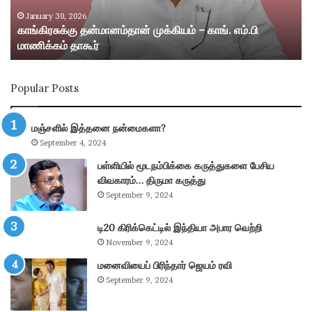
கு
று
த
ம்
January 30, 2026
காங்கிரசுக்கு தன்மானம்தான் முக்கியம் – காங். எம்.பி
ன்
ஸ்
மாணிக்கம் தாகூர்
மா
ரீ
ன
வி
ம்
ல்
Popular Posts
தா
லி
ன்
பு
மு
த்
மஞ்சளில் இத்தனை நன்மைகளா?
க்
தூ
September 4, 2024
கி
ர்
ய
சு
பள்ளியில் மூடநம்பிக்கை கருத்துகளை பேசிய
ம்
ற்
விவகாரம்… திருமா கருத்து
–
று
September 9, 2024
கா
வ
ங்
ட்
டி20 கிரிக்கெட்டில் இந்தியா அபார வெற்றி
.
டா
November 9, 2024
எ
ர
ம்
மனைவியைப் பிரிந்தார் ஜெயம் ரவி
ப
.
கு
September 9, 2024
பி
தி
மா
க