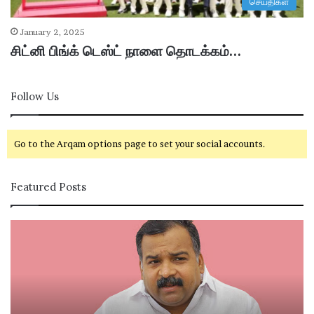
செய்திகள்
January 2, 2025
சிட்னி பிங்க் டெஸ்ட் நாளை தொடக்கம்…
Follow Us
Go to the Arqam options page to set your social accounts.
Featured Posts
கா
சி
ங்
வ
கி
கா
ர
சி
சு
ம
க்
ற்