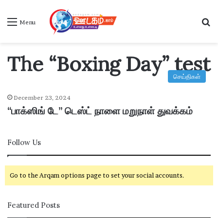
S
Menu
The “Boxing Day” test
செய்திகள்
December 23, 2024
“பாக்ஸிங் டே” டெஸ்ட் நாளை மறுநாள் துவக்கம்
Follow Us
Go to the Arqam options page to set your social accounts.
Featured Posts