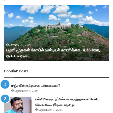
ப
ழ
னி
மு
ரு
க
ன்
கோ
January 30, 2026
பழனி முருகன் கோயில் உண்டியல் காணிக்கை: 4.36 கோடி
யி
ரூபாய் வசூல்!
ல்
உ
ண்
Popular Posts
டி
ய
ல்
மஞ்சளில் இத்தனை நன்மைகளா?
கா
September 4, 2024
ணி
க்
பள்ளியில் மூடநம்பிக்கை கருத்துகளை பேசிய
கை
விவகாரம்… திருமா கருத்து
:
September 9, 2024