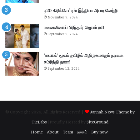
4
.
டி20 கிரிக்கெட்டில் இந்தியா அபார வெற்றி
3
November 9, 2024
6
கோ
மனைவியைப் பிரிந்தார் ஜெயம் ரவி
டி
September 9, 2024
ரூ
பா
ய்
‘மையல்’ மூலம் தமிழில் அறிமுகமாகும் நடிகை
வ
சம்ரித்தி தாரா!
சூ
September 12, 2024
ல்
!
© Copyright 2026, All Rights Reserved |
Jannah News Theme by
TieLabs
| Proudly Hosted by
SiteGround
Home
About
Team
உலகம்
Buy now!