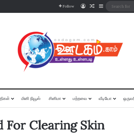
Log In
Random Article
Sidebar
Follow
திகள்
மினி நியூஸ்
சினிமா
மற்றவை
வீடியோ
ஒருவர
 For Clearing Skin