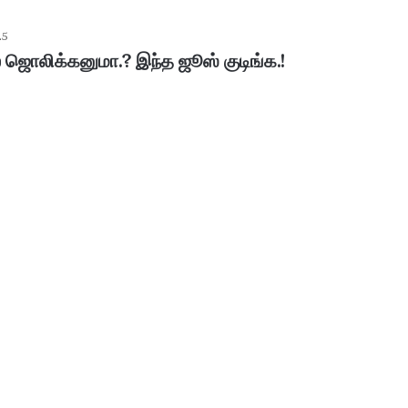
25
 ஜொலிக்கனுமா.? இந்த ஜூஸ் குடிங்க.!