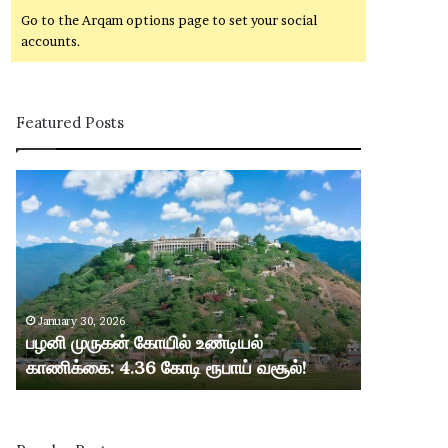
Go to the Arqam options page to set your social
accounts.
Featured Posts
ப
ழ
னி
மு
ரு
க
ன்
January 30, 2026
கோ
பழனி முருகன் கோயில் உண்டியல்
யி
காணிக்கை: 4.36 கோடி ரூபாய் வசூல்!
ல்
உ
ண்
டி