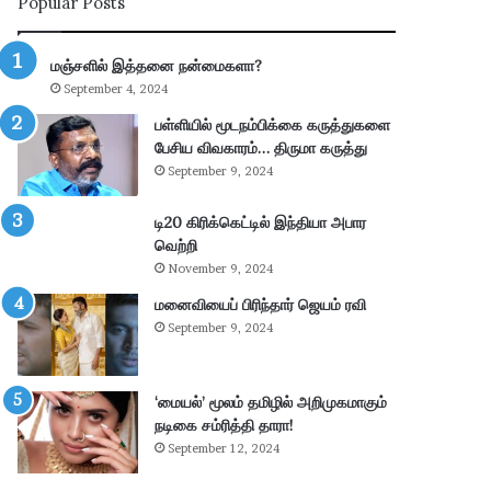
Popular Posts
ய
ல்
கா
மஞ்சளில் இத்தனை நன்மைகளா?
ணி
September 4, 2024
க்
கை
பள்ளியில் மூடநம்பிக்கை கருத்துகளை
:
பேசிய விவகாரம்… திருமா கருத்து
4
September 9, 2024
.
3
டி20 கிரிக்கெட்டில் இந்தியா அபார
6
வெற்றி
கோ
November 9, 2024
டி
மனைவியைப் பிரிந்தார் ஜெயம் ரவி
ரூ
பா
September 9, 2024
ய்
வ
சூ
‘மையல்’ மூலம் தமிழில் அறிமுகமாகும்
ல்
நடிகை சம்ரித்தி தாரா!
!
September 12, 2024