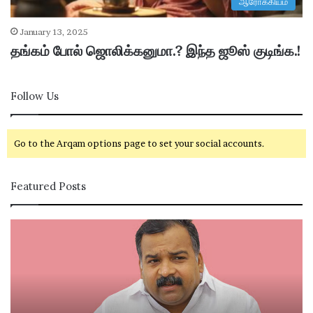
ஆரோக்கியம்
January 13, 2025
தங்கம் போல் ஜொலிக்கனுமா.? இந்த ஜூஸ் குடிங்க.!
Follow Us
Go to the Arqam options page to set your social accounts.
Featured Posts
கா
சி
ங்
வ
கி
கா
ர
சி
சு
ம
க்
ற்