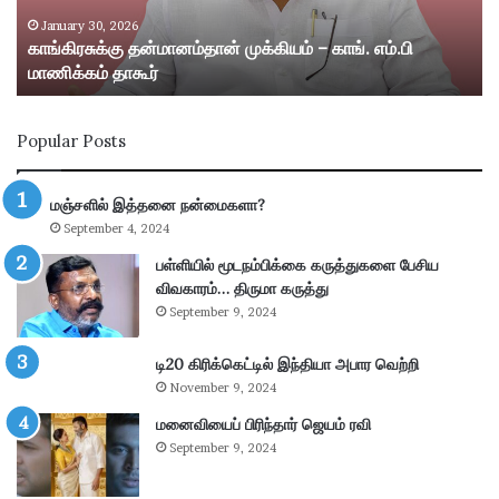
கு
று
த
ம்
January 30, 2026
காங்கிரசுக்கு தன்மானம்தான் முக்கியம் – காங். எம்.பி
ன்
ஸ்
மாணிக்கம் தாகூர்
மா
ரீ
ன
வி
ம்
ல்
Popular Posts
தா
லி
ன்
பு
மு
த்
மஞ்சளில் இத்தனை நன்மைகளா?
க்
தூ
September 4, 2024
கி
ர்
ய
சு
பள்ளியில் மூடநம்பிக்கை கருத்துகளை பேசிய
ம்
ற்
விவகாரம்… திருமா கருத்து
–
று
September 9, 2024
கா
வ
ங்
ட்
டி20 கிரிக்கெட்டில் இந்தியா அபார வெற்றி
.
டா
November 9, 2024
எ
ர
ம்
மனைவியைப் பிரிந்தார் ஜெயம் ரவி
ப
.
கு
September 9, 2024
பி
தி
மா
க