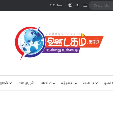
Log In
Random Article
Sidebar
Follow
திகள்
மினி நியூஸ்
சினிமா
மற்றவை
வீடியோ
ஒருவர