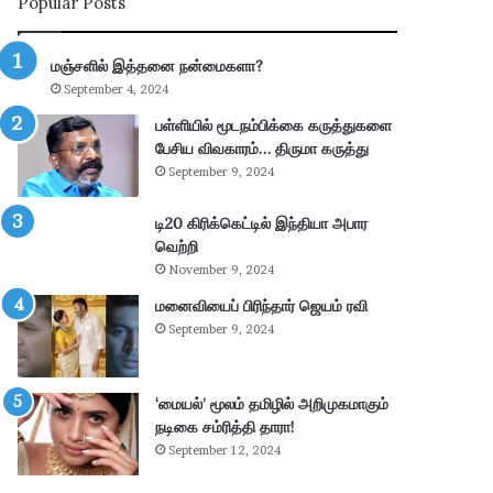
Popular Posts
ய
ல்
கா
மஞ்சளில் இத்தனை நன்மைகளா?
ணி
September 4, 2024
க்
கை
பள்ளியில் மூடநம்பிக்கை கருத்துகளை
:
பேசிய விவகாரம்… திருமா கருத்து
4
September 9, 2024
.
3
டி20 கிரிக்கெட்டில் இந்தியா அபார
6
வெற்றி
கோ
November 9, 2024
டி
மனைவியைப் பிரிந்தார் ஜெயம் ரவி
ரூ
பா
September 9, 2024
ய்
வ
சூ
‘மையல்’ மூலம் தமிழில் அறிமுகமாகும்
ல்
நடிகை சம்ரித்தி தாரா!
!
September 12, 2024