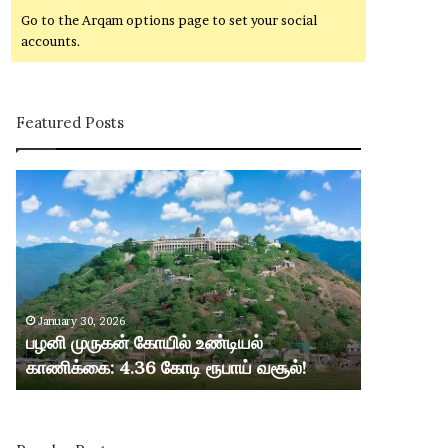
Go to the Arqam options page to set your social
accounts.
Featured Posts
ப
ழ
னி
மு
ரு
க
ன்
January 30, 2026
கோ
பழனி முருகன் கோயில் உண்டியல்
யி
காணிக்கை: 4.36 கோடி ரூபாய் வசூல்!
ல்
உ
ண்
டி