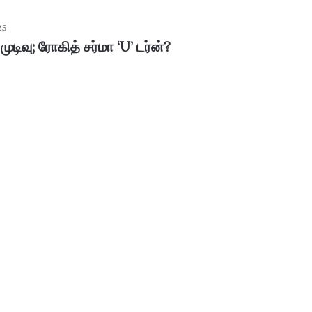
25
முடிவு; ரோகித் சர்மா ‘U’ டர்ன்?