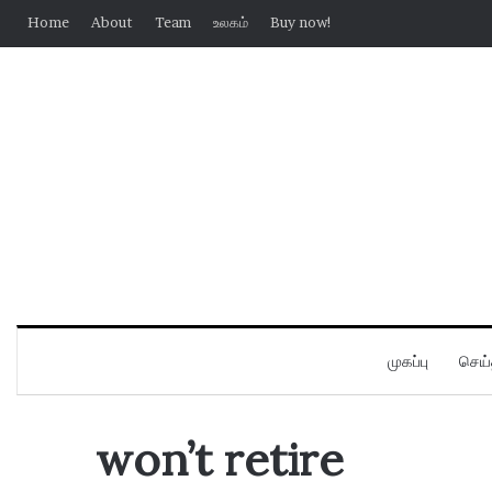
Home
About
Team
உலகம்
Buy now!
முகப்பு
செய்
won’t retire