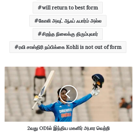
will return to best form
கோலி அவுட் ஆஃப் ஃபார்ம் அல்ல
சிறந்த நிலைக்கு திரும்புவார்
ரவி சாஸ்திரி நம்பிக்கை Kohli is not out of form
2
வ
து
O
D
I
ல்
இ
ந்
தி
2வது ODIல் இந்திய மகளிர் அபார வெற்றி
ய