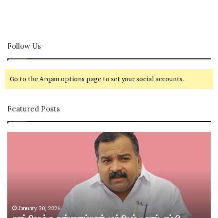
Follow Us
Go to the Arqam options page to set your social accounts.
Featured Posts
கா
சி
ங்
வ
கி
கா
ர
சி
சு
ம
க்
ற்
கு
று
த
ம்
January 30, 2026
காங்கிரசுக்கு தன்மானம்தான் முக்கியம் – காங். எம்.பி