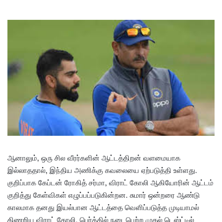
ஆனாலும், ஒரு சில வீரர்களின் ஆட்டத்திறன் வளமையாக
இல்லாததால், இந்திய அணிக்கு கவலையை ஏற்படுத்தி உள்ளது.
குறிப்பாக கேப்டன் ரோகித் சர்மா, விராட் கோலி ஆகியோரின் ஆட்டம்
குறித்து கேள்விகள் எழுப்பப்படுகின்றன. சுமார் ஒன்றரை ஆண்டு
காலமாக தனது இயல்பான ஆட்டத்தை வெளிப்படுத்த முடியாமல்
திணறிய விராட் கோலி, பெர்த்தில் நடைபெற்ற முதல் டெஸ்ட்டில்