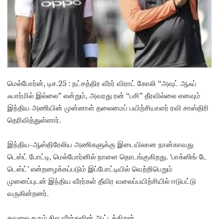
i
l
மெல்போர்ன், டிச.25 : நட்சத்திர வீரர் விராட் கோலி “அவுட் ஆஃப்
ஃபார்மில் இல்லை” என்றும், அவரது ரன் “பசி” தீரவில்லை எனவும்
இந்திய அணியின் முன்னாள் தலைமைப் பயிற்சியாளர் ரவி சாஸ்திரி
தெரிவித்துள்ளார்.
இந்திய-ஆஸ்திரேலிய அணிகளுக்கு இடையிலான நான்காவது
டெஸ்ட் போட்டி, மெல்போர்னில் நாளை தொடங்குகிறது. ‘பாக்ஸிங் டே
டெஸ்ட்’ என்றழைக்கப்படும் இப்போட்டியில் வெற்றிபெறும்
முனைப்புடன் இந்திய வீரர்கள் தீவிர வலைப்பயிற்சியில் ஈடுபட்டு
வருகின்றனர்.
கவலை தரும் சில வீரர்களின் ஆட்டத்திறன்