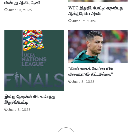
து
மீண்டது ஆஸி., அணி
WTC இறுதிப் போட்டி; சுருண்டது
ரை
June 13, 2025
ஆஸ்திரேலிய அணி
June 12, 2025
“கிளப் உலகக் கோப்பையில்
விளையாடும் திட்டமில்லை”
June 8, 2025
இன்று நேஷன்ஸ் லீக் கால்பந்து
இறுதிப்போட்டி
June 8, 2025