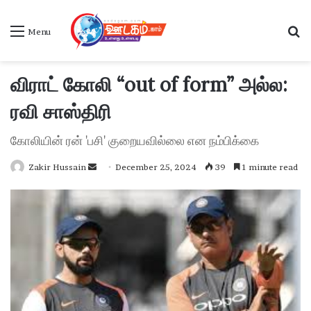
S
Menu
விராட் கோலி “out of form” அல்ல:
ரவி சாஸ்திரி
கோலியின் ரன் 'பசி' குறையவில்லை என நம்பிக்கை
Zakir Hussain
S
December 25, 2024
39
1 minute read
e
n
d
a
n
e
m
a