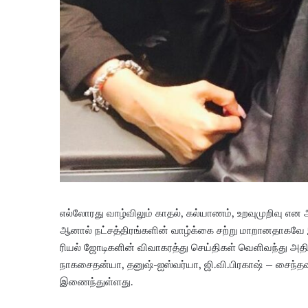
எல்லோரது வாழ்விலும் காதல், கல்யாணம், உறவுமுறிவு என
ஆனால் நட்சத்திரங்களின் வாழ்க்கை சற்று மாறானதாகவே இரு
ரியல் ஜோடிகளின் விவாகரத்து செய்திகள் வெளிவந்து அதிர
நாகசைதன்யா, தனுஷ்-ஐஸ்வர்யா, ஜி.வி.பிரகாஷ் – சைந்தவி
இணைந்துள்ளது.