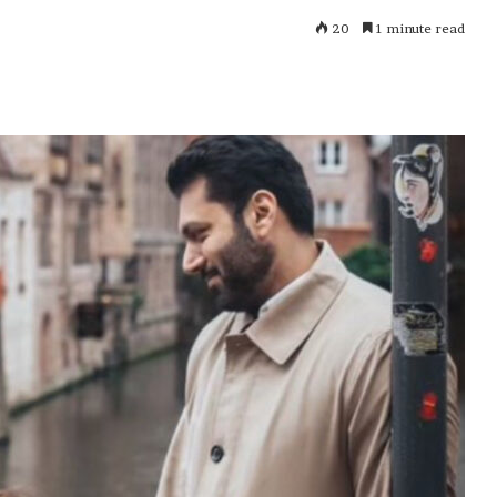
20
1 minute read
ப
ழ
னி
மு
ரு
க
ன்
January 30, 2026
கோ
பழனி முருகன் கோயில் உண்டியல்
யி
னம்..!
காணிக்கை: 4.36 கோடி ரூபாய் வசூல்!
ல்
உ
ண்
டி