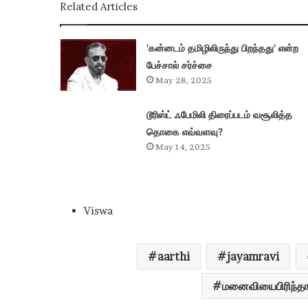
Related Articles
‘கன்னடம் தமிழிலிருந்து பிறந்தது’ என்ற
பேச்சால் சர்ச்சை
May 28, 2025
டூரிஸ்ட் ஃபேமிலி திரைப்படம் வசூலித்த
தொகை எவ்வளவு?
May 14, 2025
Viswa
aarthi
jayamravi
மனைவியைபிரிந்தா