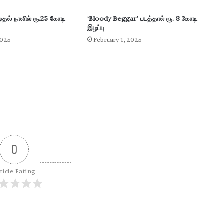
n
முதல் நாளில் ரூ.25 கோடி
‘Bloody Beggar’ படத்தால் ரூ. 8 கோடி
g
இழப்பு
ஆ
2025
February 1, 2025
ன
வி
ஜ
ய்
!
0
ticle Rating