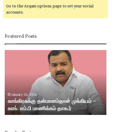
Go to the Arqam options page to set your social
accounts.
Featured Posts
கா
சி
ங்
வ
கி
கா
ர
சி
சு
ம
க்
ற்
கு
று
January 30, 2026
January 30,
த
ம்
காங்கிரசுக்கு தன்மானம்தான் முக்கியம் –
சிவகாசி மற்
ன்
ஸ்
காங். எம்.பி மாணிக்கம் தாகூர்
வட்டார பகு
மா
ரீ
ன
வி
ம்
ல்
தா
லி