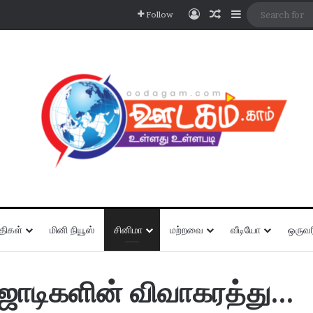
Log In
Random Article
Sidebar
Follow
திகள்
மினி நியூஸ்
சினிமா
மற்றவை
வீடியோ
ஒருவர
ஜோடிகளின் விவாகரத்து…