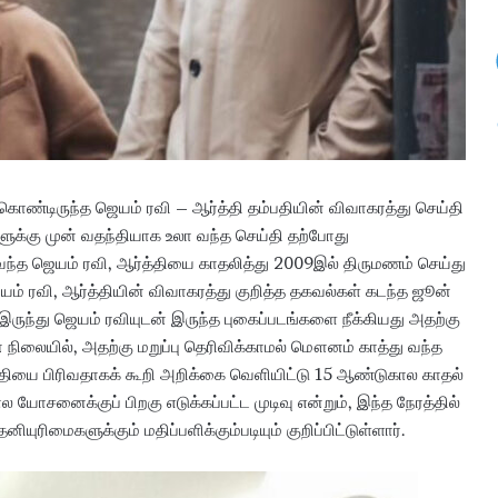
ய
ல்
கா
ணி
க்
கை
:
4
.
கொண்டிருந்த ஜெயம் ரவி – ஆர்த்தி தம்பதியின் விவாகரத்து செய்தி
3
்களுக்கு முன் வதந்தியாக உலா வந்த செய்தி தற்போது
6
 வந்த ஜெயம் ரவி, ஆர்த்தியை காதலித்து 2009இல் திருமணம் செய்து
கோ
டி
ம் ரவி, ஆர்த்தியின் விவாகரத்து குறித்த தகவல்கள் கடந்த ஜூன்
ரூ
ருந்து ஜெயம் ரவியுடன் இருந்த புகைப்படங்களை நீக்கியது அதற்கு
பா
நிலையில், அதற்கு மறுப்பு தெரிவிக்காமல் மௌனம் காத்து வந்த
ய்
ியை பிரிவதாகக் கூறி அறிக்கை வெளியிட்டு 15 ஆண்டுகால காதல்
வ
ால யோசனைக்குப் பிறகு எடுக்கப்பட்ட முடிவு என்றும், இந்த நேரத்தில்
சூ
ல்
ரிமைகளுக்கும் மதிப்பளிக்கும்படியும் குறிப்பிட்டுள்ளார்.
!