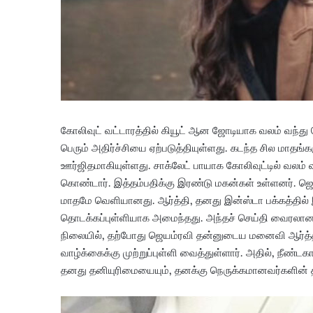
க
ள்
தா
ன
ம்
.
.
!
கோலிவுட் வட்டாரத்தில் கியூட் ஆன ஜோடியாக வலம் வந்து 
பெரும் அதிர்ச்சியை ஏற்படுத்தியுள்ளது. கடந்த சில மாதங
ஊர்ஜிதமாகியுள்ளது. சாக்லேட் பாயாக கோலிவுட்டில் வலம்
கொண்டார். இத்தம்பதிக்கு இரண்டு மகன்கள் உள்ளனர். ஜெய
மாதமே வெளியானது. ஆர்த்தி, தனது இன்ஸ்டா பக்கத்தில் இ
தொடக்கப்புள்ளியாக அமைந்தது. அந்தச் செய்தி வைரலான 
நிலையில், தற்போது ஜெயம்ரவி தன்னுடைய மனைவி ஆர்த்த
வாழ்க்கைக்கு முற்றுப்புள்ளி வைத்துள்ளார். அதில், நீண்டக
தனது தனியுரிமையையும், தனக்கு நெருக்கமானவர்களின் தனியு