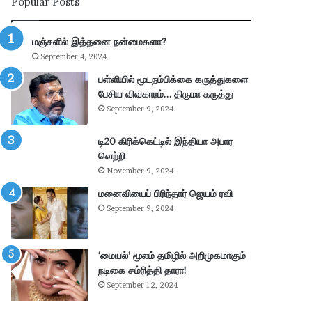
Popular Posts
ன்
பு
மு
த்
க்
தூ
மஞ்சளில் இத்தனை நன்மைகளா?
கி
ர்
September 4, 2024
ய
சு
ம்
ற்
பள்ளியில் மூடநம்பிக்கை கருத்துகளை
–
று
பேசிய விவகாரம்… திருமா கருத்து
கா
வ
September 9, 2024
ங்
ட்
.
டா
டி20 கிரிக்கெட்டில் இந்தியா அபார
எ
ர
வெற்றி
ம்
ப
November 9, 2024
.
கு
மனைவியைப் பிரிந்தார் ஜெயம் ரவி
பி
தி
மா
க
September 9, 2024
ணி
ளி
க்
ல்
க
நி
‘மையல்’ மூலம் தமிழில் அறிமுகமாகும்
ம்
ல
நடிகை சம்ரித்தி தாரா!
தா
ந
September 12, 2024
கூ
டு
ர்
க்