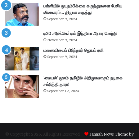
ய
சு
பள்ளியில் மூடநம்பிக்கை கருத்துகளை பேசிய
ம்
ற்
விவகாரம்… திருமா கருத்து
–
று
September 9, 2024
கா
வ
ங்
ட்
டி20 கிரிக்கெட்டில் இந்தியா அபார வெற்றி
.
டா
November 9, 2024
எ
ர
ம்
மனைவியைப் பிரிந்தார் ஜெயம் ரவி
ப
.
கு
September 9, 2024
பி
தி
மா
க
ணி
ளி
‘மையல்’ மூலம் தமிழில் அறிமுகமாகும் நடிகை
க்
ல்
சம்ரித்தி தாரா!
க
நி
September 12, 2024
ம்
ல
தா
ந
கூ
டு
ர்
க்
க
ம்
© Copyright 2026, All Rights Reserved |
Jannah News Theme by
.