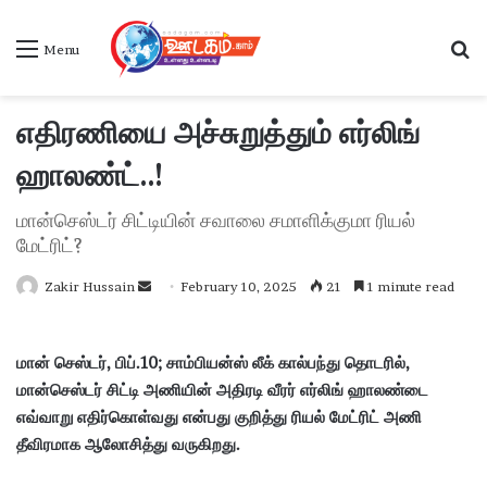
S
Menu
எதிரணியை அச்சுறுத்தும் எர்லிங்
ஹாலண்ட்..!
மான்செஸ்டர் சிட்டியின் சவாலை சமாளிக்குமா ரியல்
மேட்ரிட்?
Zakir Hussain
S
February 10, 2025
21
1 minute read
e
n
மான் செஸ்டர், பிப்.10; சாம்பியன்ஸ் லீக் கால்பந்து தொடரில்,
d
மான்செஸ்டர் சிட்டி அணியின் அதிரடி வீரர் எர்லிங் ஹாலண்டை
a
எவ்வாறு எதிர்கொள்வது என்பது குறித்து ரியல் மேட்ரிட் அணி
n
தீவிரமாக ஆலோசித்து வருகிறது.
e
m