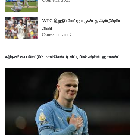
June 13, 2025
WTC இறுதிப் போட்டி; சுருண்டது ஆஸ்திரேலிய
அணி
June 12, 2025
எதிரணியை மிரட்டும் மான்செஸ்டர் சிட்டியின் எர்லிங் ஹாலண்ட்