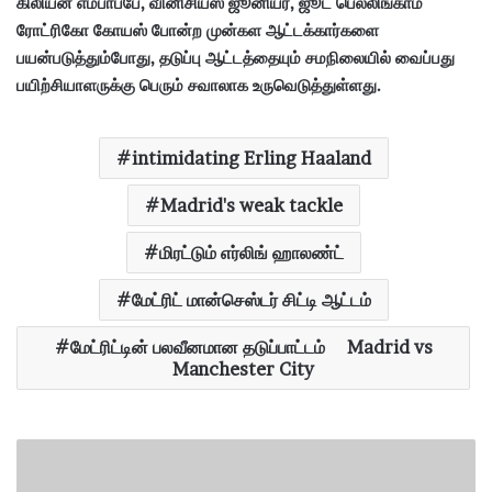
கிலியன் எம்பாப்பே, வினிசியஸ் ஜூனியர், ஜூட் பெல்லிங்காம்
ரோட்ரிகோ கோயஸ் போன்ற முன்கள ஆட்டக்கார்களை
பயன்படுத்தும்போது, தடுப்பு ஆட்டத்தையும் சமநிலையில் வைப்பது
பயிற்சியாளருக்கு பெரும் சவாலாக உருவெடுத்துள்ளது.
intimidating Erling Haaland
Madrid's weak tackle
மிரட்டும் எர்லிங் ஹாலண்ட்
மேட்ரிட் மான்செஸ்டர் சிட்டி ஆட்டம்
மேட்ரிட்டின் பலவீனமான தடுப்பாட்டம் Madrid vs
Manchester City
"
பே