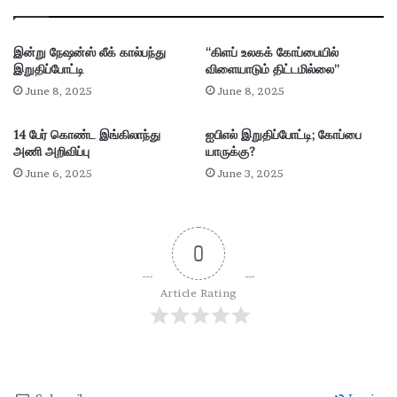
ற
து
இன்று நேஷன்ஸ் லீக் கால்பந்து
“கிளப் உலகக் கோப்பையில்
இ
இறுதிப்போட்டி
விளையாடும் திட்டமில்லை”
ஸ்
ரே
June 8, 2025
June 8, 2025
ல்
ப
14 பேர் கொண்ட இங்கிலாந்து
ஐபிஎல் இறுதிப்போட்டி; கோப்பை
டை
அணி அறிவிப்பு
யாருக்கு?
June 6, 2025
June 3, 2025
0
Article Rating