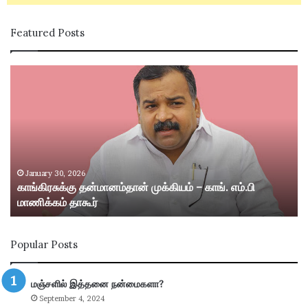
Featured Posts
கா
சி
ங்
வ
கி
கா
ர
சி
சு
ம
க்
ற்
கு
று
த
ம்
January 30, 2026
காங்கிரசுக்கு தன்மானம்தான் முக்கியம் – காங். எம்.பி
ன்
ஸ்
மாணிக்கம் தாகூர்
மா
ரீ
ன
வி
ம்
ல்
Popular Posts
தா
லி
ன்
பு
மு
த்
மஞ்சளில் இத்தனை நன்மைகளா?
க்
தூ
September 4, 2024
கி
ர்