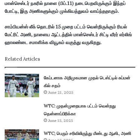
a
மான்செஸ்டர் நகரில் நாளை (பிப்.11) நடைபெறவிருக்கும் இந்தப்
i
போட்டி, இரு அணிகளுக்கும் முக்கியத்துவம் வாய்ந்ததாகும்.
l
சாம்பியன்ஸ் லீக் தொடரில் 15 முறை பட்டம் வென்றிருக்கும் ரியல்
மேட்ரிட் அணி, நாளைய ஆட்டத்தில் மான்செஸ்டர் சிட்டி வீரர் எர்லிங்
ஹாலண்டை சமாளிக்க வியூகம் வகுத்து வருகிறது.
Related Articles
கேப்டனாக அறிமுகமான முதல் டெஸ்ட்டில் சுப்மன்
கில் சதம்
June 21, 2025
WTC: முதன்முறையாக பட்டம் வென்றது
தென்னாப்பிரிக்கா
June 15, 2025
WTC; பெரும் சரிவிலிருந்து மீண்டது ஆஸி., அணி