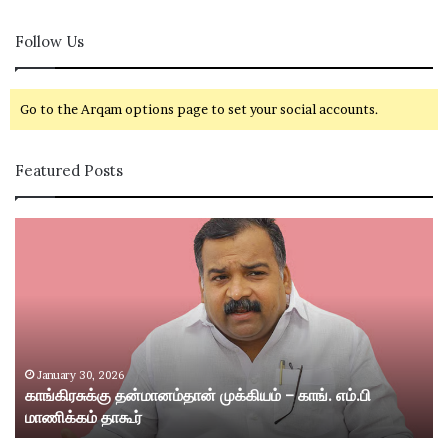
Follow Us
Go to the Arqam options page to set your social accounts.
Featured Posts
கா
சி
ங்
வ
கி
கா
ர
சி
சு
ம
க்
ற்
கு
று
த
ம்
January 30, 2026
காங்கிரசுக்கு தன்மானம்தான் முக்கியம் – காங். எம்.பி
ன்
ஸ்
மாணிக்கம் தாகூர்
மா
ரீ
ன
வி