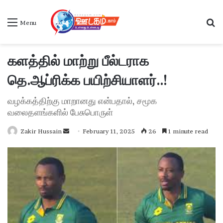
S
Menu
களத்தில் மாற்று பீல்டராக
தெ.ஆப்ரிக்க பயிற்சியாளர்..!
வழக்கத்திற்கு மாறானது என்பதால், சமூக
வலைதளங்களில் பேசுபொருள்
Zakir Hussain
S
February 11, 2025
26
1 minute read
e
n
d
a
n
e
m