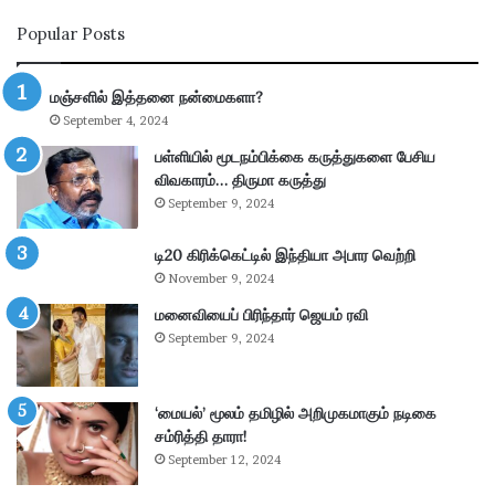
ம்
ல்
Popular Posts
தா
லி
ன்
பு
மு
த்
மஞ்சளில் இத்தனை நன்மைகளா?
க்
தூ
September 4, 2024
கி
ர்
ய
சு
பள்ளியில் மூடநம்பிக்கை கருத்துகளை பேசிய
ம்
ற்
விவகாரம்… திருமா கருத்து
–
று
September 9, 2024
கா
வ
ங்
ட்
டி20 கிரிக்கெட்டில் இந்தியா அபார வெற்றி
.
டா
November 9, 2024
எ
ர
ம்
மனைவியைப் பிரிந்தார் ஜெயம் ரவி
ப
.
கு
September 9, 2024
பி
தி
மா
க
ணி
ளி
‘மையல்’ மூலம் தமிழில் அறிமுகமாகும் நடிகை
க்
ல்
சம்ரித்தி தாரா!
க
நி
September 12, 2024
ம்
ல