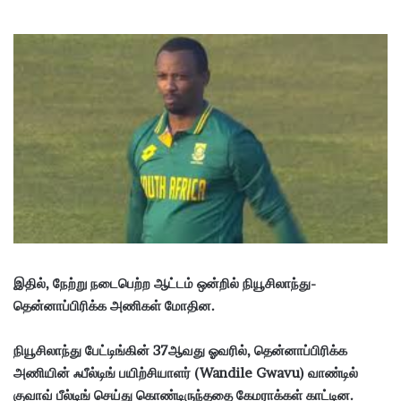
இதில், நேற்று நடைபெற்ற ஆட்டம் ஒன்றில் நியூசிலாந்து-
தென்னாப்பிரிக்க அணிகள் மோதின.
நியூசிலாந்து பேட்டிங்கின் 37ஆவது ஓவரில், தென்னாப்பிரிக்க
அணியின் ஃபீல்டிங் பயிற்சியாளர் (Wandile Gwavu) வாண்டில்
குவாவ் பீல்டிங் செய்து கொண்டிருந்ததை கேமராக்கள் காட்டின.