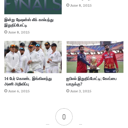
ம்
June 8, 2025
போ
ர்
இன்று நேஷன்ஸ் லீக் கால்பந்து
"
இறுதிப்போட்டி
June 8, 2025
14 பேர் கொண்ட இங்கிலாந்து
ஐபிஎல் இறுதிப்போட்டி; கோப்பை
அணி அறிவிப்பு
யாருக்கு?
June 6, 2025
June 3, 2025
0