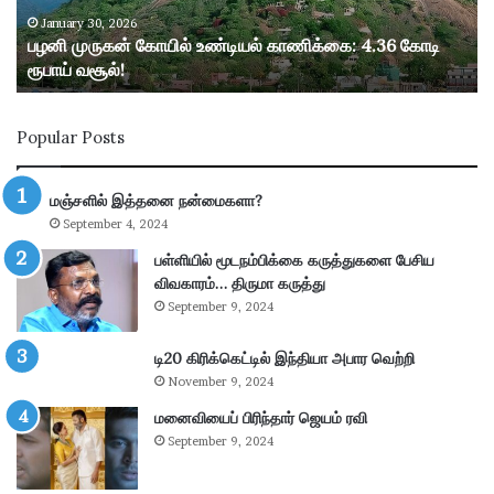
ன்
கோ
January 30, 2026
பழனி முருகன் கோயில் உண்டியல் காணிக்கை: 4.36 கோடி
யி
ரூபாய் வசூல்!
ல்
உ
ண்
Popular Posts
டி
ய
ல்
மஞ்சளில் இத்தனை நன்மைகளா?
கா
September 4, 2024
ணி
க்
பள்ளியில் மூடநம்பிக்கை கருத்துகளை பேசிய
கை
விவகாரம்… திருமா கருத்து
:
September 9, 2024
4
.
டி20 கிரிக்கெட்டில் இந்தியா அபார வெற்றி
3
November 9, 2024
6
கோ
மனைவியைப் பிரிந்தார் ஜெயம் ரவி
டி
September 9, 2024
ரூ
பா