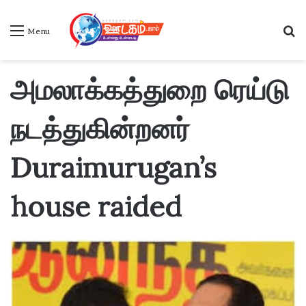
S
Menu
அமலாக்கத்துறை ரெய்டு
நடத்துகின்றனர்
Duraimurugan’s
house raided