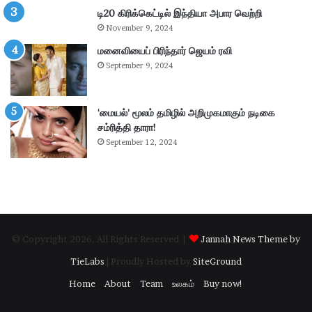
ங்
ட்
டி20 கிரிக்கெட்டில் இந்தியா அபார வெற்றி
.
டா
November 9, 2024
எ
ர
ம்
மனைவியைப் பிரிந்தார் ஜெயம் ரவி
ப
.
கு
September 9, 2024
பி
தி
மா
க
ணி
ளி
‘மையல்’ மூலம் தமிழில் அறிமுகமாகும் நடிகை
க்
ல்
சம்ரித்தி தாரா!
க
நி
September 12, 2024
ம்
ல
தா
ந
கூ
டு
ர்
க்
க
ம்
© Copyright 2026, All Rights Reserved |
Jannah News Theme by
.
.
TieLabs
| Proudly Hosted by
SiteGround
!
Home
About
Team
உலகம்
Buy now!