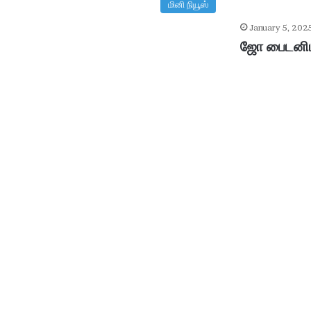
மினி நியூஸ்
January 5, 202
ஜோ பைடனிடம
ஆ
சி
ரி
ய
ரி
ன்
உ
ட
January 29, 2026
ல்
ஆசிரியரின் உடல் உறுப்புகள் தா
உ
று
ப்
பு