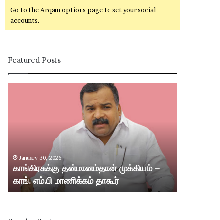
Go to the Arqam options page to set your social
accounts.
Featured Posts
கா
சி
ங்
வ
கி
கா
ர
சி
சு
ம
க்
ற்
கு
று
January 30, 2026
January 30,
த
ம்
காங்கிரசுக்கு தன்மானம்தான் முக்கியம் –
சிவகாசி மற்
ன்
ஸ்
காங். எம்.பி மாணிக்கம் தாகூர்
வட்டார பகு
மா
ரீ
ன
வி
ம்
ல்
தா
லி