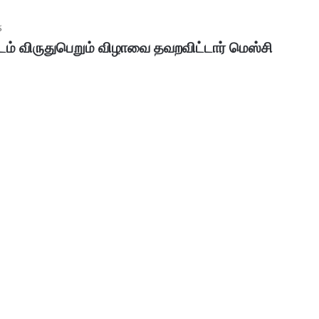
5
் விருதுபெறும் விழாவை தவறவிட்டார் மெஸ்சி
ப
ழ
னி
மு
ரு
க
ன்
January 30, 2026
கோ
பழனி முருகன் கோயில் உண்டியல்
யி
னம்..!
காணிக்கை: 4.36 கோடி ரூபாய் வசூல்!
ல்
உ
ண்
டி