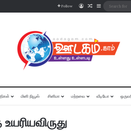
Log In
Random Article
Sidebar
Follow
திகள்
மினி நியூஸ்
சினிமா
மற்றவை
வீடியோ
ஒருவர
 உயரியவிருது