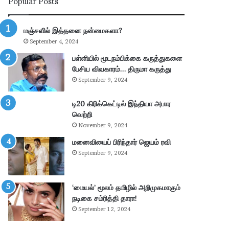
Popular Posts
ன்
பு
மு
த்
க்
தூ
மஞ்சளில் இத்தனை நன்மைகளா?
கி
ர்
September 4, 2024
ய
சு
ம்
ற்
பள்ளியில் மூடநம்பிக்கை கருத்துகளை
–
று
பேசிய விவகாரம்… திருமா கருத்து
கா
வ
September 9, 2024
ங்
ட்
.
டா
டி20 கிரிக்கெட்டில் இந்தியா அபார
எ
ர
வெற்றி
ம்
ப
November 9, 2024
.
கு
மனைவியைப் பிரிந்தார் ஜெயம் ரவி
பி
தி
மா
க
September 9, 2024
ணி
ளி
க்
ல்
க
நி
‘மையல்’ மூலம் தமிழில் அறிமுகமாகும்
ம்
ல
நடிகை சம்ரித்தி தாரா!
தா
ந
September 12, 2024
கூ
டு
ர்
க்