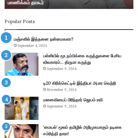
மாணிக்கம் தாகூர்
மா
ரீ
ன
வி
ம்
ல்
Popular Posts
தா
லி
ன்
பு
மு
த்
மஞ்சளில் இத்தனை நன்மைகளா?
க்
தூ
September 4, 2024
கி
ர்
ய
சு
பள்ளியில் மூடநம்பிக்கை கருத்துகளை பேசிய
ம்
ற்
விவகாரம்… திருமா கருத்து
–
று
September 9, 2024
கா
வ
ங்
ட்
டி20 கிரிக்கெட்டில் இந்தியா அபார வெற்றி
.
டா
November 9, 2024
எ
ர
ம்
மனைவியைப் பிரிந்தார் ஜெயம் ரவி
ப
.
கு
September 9, 2024
பி
தி
மா
க
ணி
ளி
‘மையல்’ மூலம் தமிழில் அறிமுகமாகும் நடிகை
க்
ல்
சம்ரித்தி தாரா!