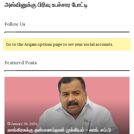
அஸ்வினுக்கு பிரிவு உபச்சார போட்டி
Follow Us
Go to the Arqam options page to set your social accounts.
Featured Posts
கா
சி
ங்
வ
கி
கா
ர
சி
சு
ம
க்
ற்
கு
று
த
ம்
January 30, 2026
காங்கிரசுக்கு தன்மானம்தான் முக்கியம் – காங். எம்.பி
ன்
ஸ்