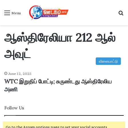
S
Menu
ஆஸ்திரேலியா 212 ஆல்
அவுட்
விளையாட்டு
June 12, 2025
WTC இறுதிப் போட்டி; சுருண்டது ஆஸ்திரேலிய
அணி
Follow Us
Go to the Arqam options page to set your social accounts.