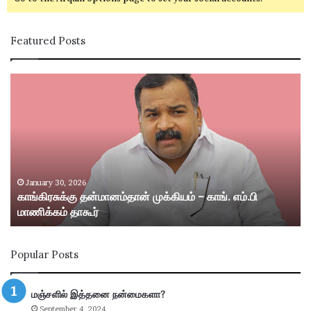
Featured Posts
கா
சி
ங்
வ
கி
கா
ர
சி
சு
ம
க்
ற்
கு
று
த
ம்
January 30, 2026
காங்கிரசுக்கு தன்மானம்தான் முக்கியம் – காங். எம்.பி
ன்
ஸ்
மாணிக்கம் தாகூர்
மா
ரீ
ன
வி
ம்
ல்
Popular Posts
தா
லி
ன்
பு
மு
த்
மஞ்சளில் இத்தனை நன்மைகளா?
க்
தூ
September 4, 2024