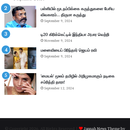
கி
ர்
ய
சு
பள்ளியில் மூடநம்பிக்கை கருத்துகளை பேசிய
ம்
ற்
விவகாரம்… திருமா கருத்து
–
று
September 9, 2024
கா
வ
ங்
ட்
டி20 கிரிக்கெட்டில் இந்தியா அபார வெற்றி
.
டா
November 9, 2024
எ
ர
ம்
மனைவியைப் பிரிந்தார் ஜெயம் ரவி
ப
.
கு
September 9, 2024
பி
தி
மா
க
ணி
ளி
‘மையல்’ மூலம் தமிழில் அறிமுகமாகும் நடிகை
க்
ல்
சம்ரித்தி தாரா!
க
நி
September 12, 2024
ம்
ல
தா
ந
கூ
டு
ர்
க்
க
ம்
© Copyright 2026, All Rights Reserved |
Jannah News Theme by
.