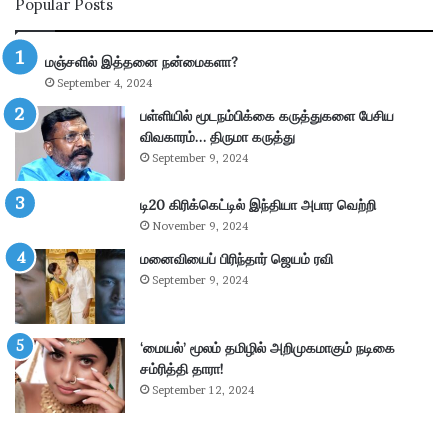
Popular Posts
டி
ய
ல்
மஞ்சளில் இத்தனை நன்மைகளா?
கா
September 4, 2024
ணி
க்
பள்ளியில் மூடநம்பிக்கை கருத்துகளை பேசிய
கை
விவகாரம்… திருமா கருத்து
:
September 9, 2024
4
.
டி20 கிரிக்கெட்டில் இந்தியா அபார வெற்றி
3
November 9, 2024
6
கோ
மனைவியைப் பிரிந்தார் ஜெயம் ரவி
டி
September 9, 2024
ரூ
பா
ய்
‘மையல்’ மூலம் தமிழில் அறிமுகமாகும் நடிகை
வ
சம்ரித்தி தாரா!
சூ
September 12, 2024
ல்
!