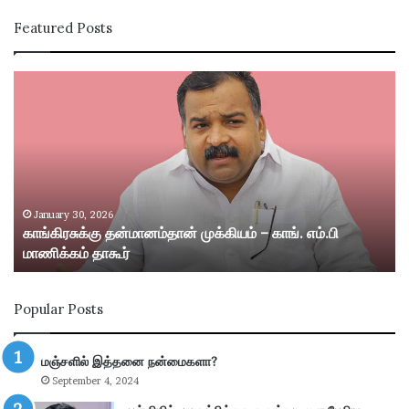
Featured Posts
கா
சி
ங்
வ
கி
கா
ர
சி
சு
ம
க்
ற்
கு
று
த
ம்
January 30, 2026
காங்கிரசுக்கு தன்மானம்தான் முக்கியம் – காங். எம்.பி
ன்
ஸ்
மாணிக்கம் தாகூர்
மா
ரீ
ன
வி
ம்
ல்
Popular Posts
தா
லி
ன்
பு
மு
த்
மஞ்சளில் இத்தனை நன்மைகளா?
க்
தூ
September 4, 2024
கி
ர்
ய
சு