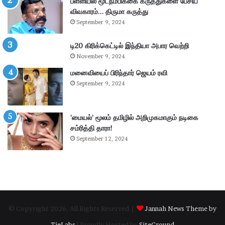
பள்ளியில் மூடநம்பிக்கை கருத்துகளை பேசிய
ம்
ற்
விவகாரம்… திருமா கருத்து
–
று
September 9, 2024
கா
வ
ங்
ட்
டி20 கிரிக்கெட்டில் இந்தியா அபார வெற்றி
.
டா
November 9, 2024
எ
ர
ம்
மனைவியைப் பிரிந்தார் ஜெயம் ரவி
ப
.
கு
September 9, 2024
பி
தி
மா
க
ணி
ளி
‘மையல்’ மூலம் தமிழில் அறிமுகமாகும் நடிகை
க்
ல்
சம்ரித்தி தாரா!
க
நி
September 12, 2024
ம்
ல
தா
ந
கூ
டு
ர்
க்
க
ம்
© Copyright 2026, All Rights Reserved |
Jannah News Theme by
.
.
TieLabs
| Proudly Hosted by
SiteGround