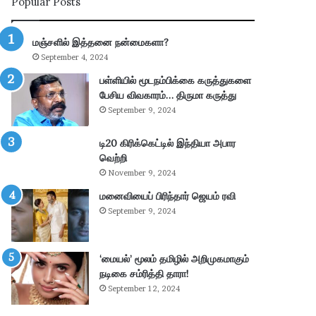
Popular Posts
ன்
பு
மு
த்
க்
தூ
மஞ்சளில் இத்தனை நன்மைகளா?
கி
ர்
September 4, 2024
ய
சு
ம்
ற்
பள்ளியில் மூடநம்பிக்கை கருத்துகளை
–
று
பேசிய விவகாரம்… திருமா கருத்து
கா
வ
September 9, 2024
ங்
ட்
.
டா
டி20 கிரிக்கெட்டில் இந்தியா அபார
எ
ர
வெற்றி
ம்
ப
November 9, 2024
.
கு
மனைவியைப் பிரிந்தார் ஜெயம் ரவி
பி
தி
மா
க
September 9, 2024
ணி
ளி
க்
ல்
க
நி
‘மையல்’ மூலம் தமிழில் அறிமுகமாகும்
ம்
ல
நடிகை சம்ரித்தி தாரா!
தா
ந
September 12, 2024
கூ
டு
ர்
க்