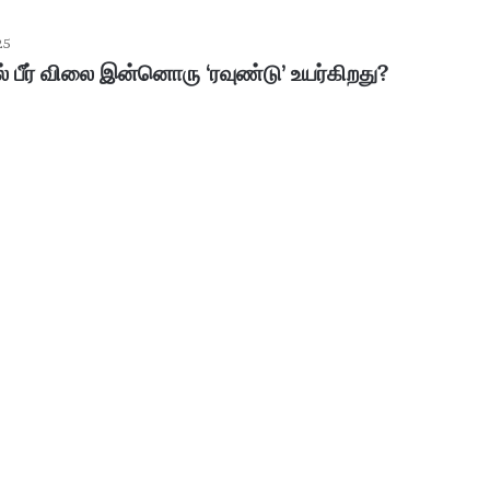
25
் பீர் விலை இன்னொரு ‘ரவுண்டு’ உயர்கிறது?
ப
ழ
னி
மு
ரு
க
ன்
January 30, 2026
கோ
பழனி முருகன் கோயில் உண்டியல்
யி
னம்..!
காணிக்கை: 4.36 கோடி ரூபாய் வசூல்!
ல்
உ
ண்
டி