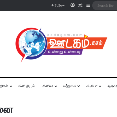
Log In
Random Article
Sidebar
Follow
திகள்
மினி நியூஸ்
சினிமா
மற்றவை
வீடியோ
ஒருவர
சனை