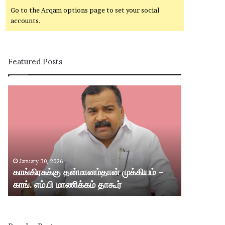
Go to the Arqam options page to set your social
accounts.
Featured Posts
கா
சி
ங்
வ
கி
கா
ர
சி
சு
ம
க்
ற்
கு
று
January 30, 2026
January 30,
த
ம்
காங்கிரசுக்கு தன்மானம்தான் முக்கியம் –
சிவகாசி மற்
ன்
ஸ்
காங். எம்.பி மாணிக்கம் தாகூர்
வட்டார பகு
மா
ரீ
ன
வி
ம்
ல்
தா
லி