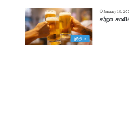
January 10, 20
கர்நாடகாவில
இந்தியா
ஆ
சி
ரி
ய
ரி
ன்
உ
ட
January 29, 2026
ல்
ஆசிரியரின் உடல் உறுப்புகள் தா
உ
று
ப்
பு