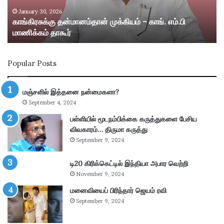
கு
று
த
ம்
January 30, 2026
காங்கிரசுக்கு தன்மானம்தான் முக்கியம் – காங். எம்.பி
ன்
ஸ்
மாணிக்கம் தாகூர்
மா
ரீ
ன
வி
ம்
ல்
Popular Posts
தா
லி
ன்
பு
மு
த்
மஞ்சளில் இத்தனை நன்மைகளா?
க்
தூ
September 4, 2024
கி
ர்
ய
சு
பள்ளியில் மூடநம்பிக்கை கருத்துகளை பேசிய
ம்
ற்
விவகாரம்… திருமா கருத்து
–
று
September 9, 2024
கா
வ
ங்
ட்
டி20 கிரிக்கெட்டில் இந்தியா அபார வெற்றி
.
டா
November 9, 2024
எ
ர
ம்
மனைவியைப் பிரிந்தார் ஜெயம் ரவி
ப
.
கு
September 9, 2024
பி
தி
மா
க