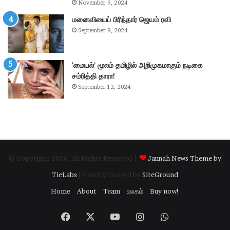
November 9, 2024
எ
ர
ம்
மனைவியைப் பிரிந்தார் ஜெயம் ரவி
ப
.
கு
September 9, 2024
பி
தி
மா
க
ணி
ளி
‘மையல்’ மூலம் தமிழில் அறிமுகமாகும் நடிகை
க்
ல்
சம்ரித்தி தாரா!
க
நி
September 12, 2024
ம்
ல
தா
ந
கூ
டு
ர்
க்
க
ம்
© Copyright 2026, All Rights Reserved |
Jannah News Theme by
.
.
TieLabs
| Proudly Hosted by
SiteGround
!
Home
About
Team
உலகம்
Buy now!
Facebook
X
YouTube
Instagram
WhatsApp