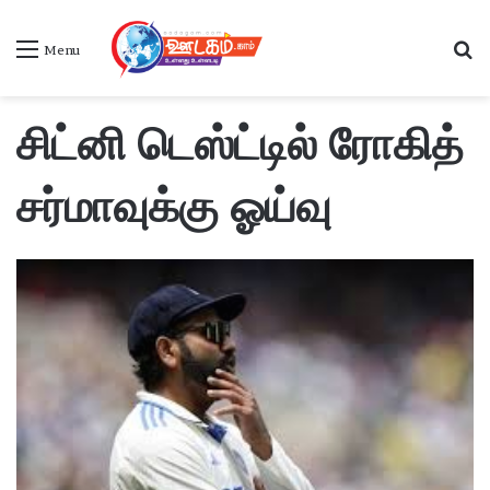
S
Menu
சிட்னி டெஸ்ட்டில் ரோகித்
சர்மாவுக்கு ஓய்வு