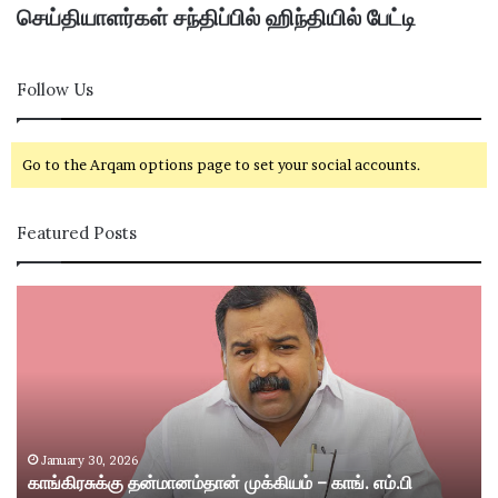
செய்தியாளர்கள் சந்திப்பில் ஹிந்தியில் பேட்டி
Follow Us
Go to the Arqam options page to set your social accounts.
Featured Posts
கா
சி
ங்
வ
கி
கா
ர
சி
சு
ம
க்
ற்
கு
று
த
ம்
January 30, 2026
காங்கிரசுக்கு தன்மானம்தான் முக்கியம் – காங். எம்.பி
ன்
ஸ்