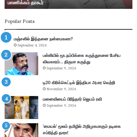
மாணிக்கம் தாகூர்
மா
ரீ
ன
வி
ம்
ல்
Popular Posts
தா
லி
ன்
பு
மு
த்
மஞ்சளில் இத்தனை நன்மைகளா?
க்
தூ
September 4, 2024
கி
ர்
ய
சு
பள்ளியில் மூடநம்பிக்கை கருத்துகளை பேசிய
ம்
ற்
விவகாரம்… திருமா கருத்து
–
று
September 9, 2024
கா
வ
ங்
ட்
டி20 கிரிக்கெட்டில் இந்தியா அபார வெற்றி
.
டா
November 9, 2024
எ
ர
ம்
மனைவியைப் பிரிந்தார் ஜெயம் ரவி
ப
.
கு
September 9, 2024
பி
தி
மா
க
ணி
ளி
‘மையல்’ மூலம் தமிழில் அறிமுகமாகும் நடிகை
க்
ல்
சம்ரித்தி தாரா!