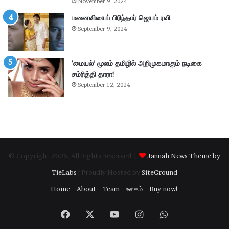
November 9, 2024
எ
ர
ம்
மனைவியைப் பிரிந்தார் ஜெயம் ரவி
ப
.
கு
September 9, 2024
பி
தி
மா
க
ணி
ளி
‘மையல்’ மூலம் தமிழில் அறிமுகமாகும் நடிகை
க்
ல்
சம்ரித்தி தாரா!
க
நி
September 12, 2024
ம்
ல
தா
ந
கூ
டு
ர்
க்
க
ம்
© Copyright 2026, All Rights Reserved |
Jannah News Theme by
.
.
TieLabs
| Proudly Hosted by
SiteGround
!
Home
About
Team
உலகம்
Buy now!
Facebook
X
YouTube
Instagram
WhatsApp