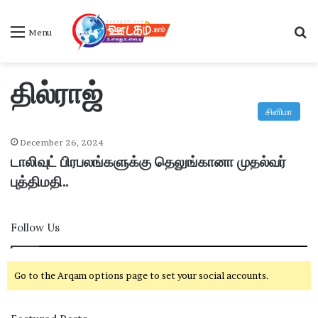
S
Menu
தில்ராஜ்
சினிமா
December 26, 2024
டாலிவுட் பிரபலங்களுக்கு தெலுங்கானா முதல்வர்
புத்திமதி..
Follow Us
Go to the Arqam options page to set your social accounts.