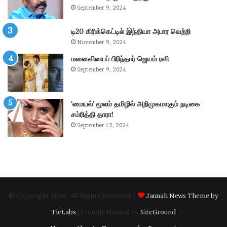
–
று
September 9, 2024
கா
வ
ங்
ட்
டி20 கிரிக்கெட்டில் இந்தியா அபார வெற்றி
.
டா
November 9, 2024
எ
ர
ம்
மனைவியைப் பிரிந்தார் ஜெயம் ரவி
ப
.
கு
September 9, 2024
பி
தி
மா
க
ணி
ளி
‘மையல்’ மூலம் தமிழில் அறிமுகமாகும் நடிகை
க்
ல்
சம்ரித்தி தாரா!
க
நி
September 12, 2024
ம்
ல
தா
ந
கூ
டு
ர்
க்
க
ம்
© Copyright 2026, All Rights Reserved |
Jannah News Theme by
.
.
TieLabs
| Proudly Hosted by
SiteGround
!